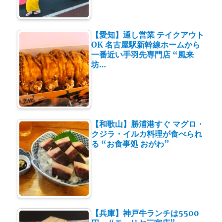
【愛知】通し営業 テイクアウト
OK 名古屋駅新幹線ホームから
一番近い手羽先専門店 “風来
坊…
【和歌山】勝浦港すぐ マグロ・
クジラ・イルカ料理が食べられ
る “お食事処 おがわ”
【兵庫】神戸牛ランチは5500