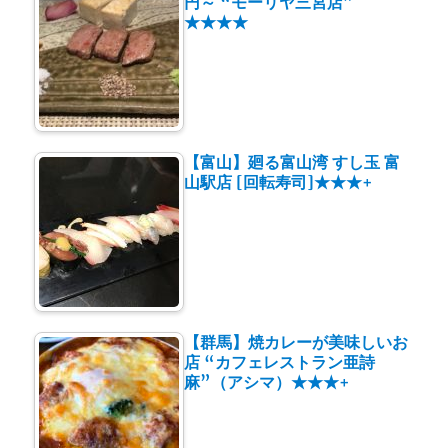
円～ “モーリヤ三宮店”
★★★★
【富山】廻る富山湾 すし玉 富
山駅店 [回転寿司]★★★+
【群馬】焼カレーが美味しいお
店 “カフェレストラン亜詩
麻”（アシマ）★★★+