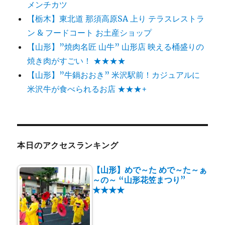
メンチカツ
【栃木】東北道 那須高原SA 上り テラスレストラ
ン & フードコート お土産ショップ
【山形】”焼肉名匠 山牛” 山形店 映える桶盛りの
焼き肉がすごい！ ★★★★
【山形】”牛鍋おおき” 米沢駅前！カジュアルに
米沢牛が食べられるお店 ★★★+
本日のアクセスランキング
【山形】めで～た めで～た～ぁ
～の～ “山形花笠まつり”
★★★★