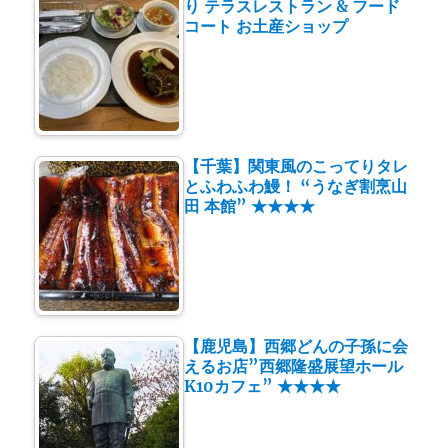
り テラスレストラン & フード
コート お土産ショップ
【千葉】関東風のこってりタレ
とふわふわ鰻！ “うなぎ割烹山
田 本館” ★★★★
【鹿児島】西郷どんの子孫に会
えるお店”西郷隆盛展望ホール
K10カフェ” ★★★★