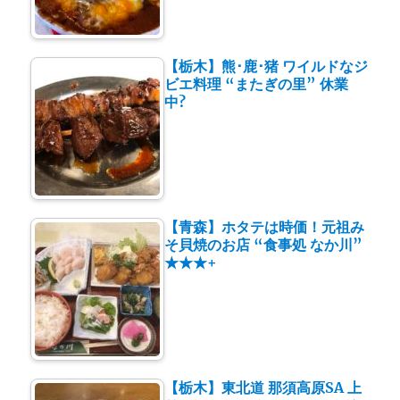
【栃木】熊･鹿･猪 ワイルドなジ
ビエ料理 “またぎの里” 休業
中?
【青森】ホタテは時価！元祖み
そ貝焼のお店 “食事処 なか川”
★★★+
【栃木】東北道 那須高原SA 上