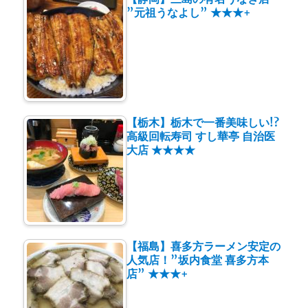
”元祖うなよし” ★★★+
【栃木】栃木で一番美味しい!?
高級回転寿司 すし華亭 自治医
大店 ★★★★
【福島】喜多方ラーメン安定の
人気店！”坂内食堂 喜多方本
店” ★★★+