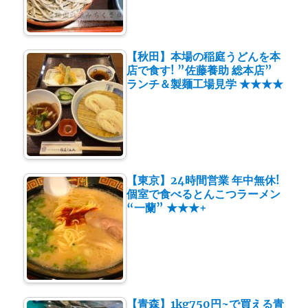
【秋田】本場の稲庭うどんを本
店で食す! ”佐藤養助 総本店”
ランチ＆製麺工場見学 ★★★★
【東京】24時間営業 年中無休!
個室で食べるとんこつラーメン
“一蘭” ★★★+
【青森】1kg750円~で買える青