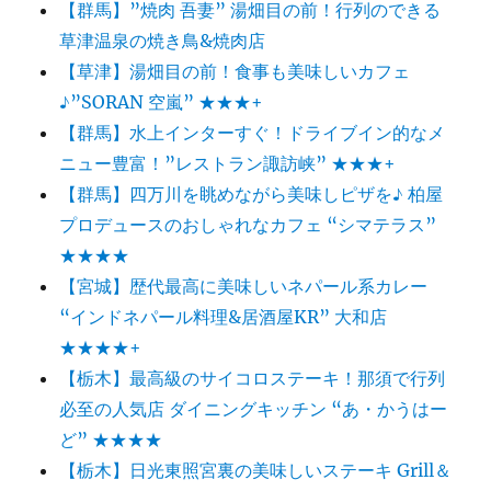
サ
【群馬】”焼肉 吾妻” 湯畑目の前！行列のできる
＝
草津温泉の焼き鳥&焼肉店
ペ
【草津】湯畑目の前！食事も美味しいカフェ
ッ
カ・
♪”SORAN 空嵐” ★★★+
サ
【群馬】水上インターすぐ！ドライブイン的なメ
ロ
ニュー豊富！”レストラン諏訪峡” ★★★+
ネ
ン
【群馬】四万川を眺めながら美味しピザを♪ 柏屋
東
プロデュースのおしゃれなカフェ “シマテラス”
京
★★★★
オ
ペ
【宮城】歴代最高に美味しいネパール系カレー
ラ
“インドネパール料理&居酒屋KR” 大和店
シ
★★★★+
テ
ィ
【栃木】最高級のサイコロステーキ！那須で行列
2013/2/7
必至の人気店 ダイニングキッチン “あ・かうはー
に
ど” ★★★★
【栃木】日光東照宮裏の美味しいステーキ Grill＆