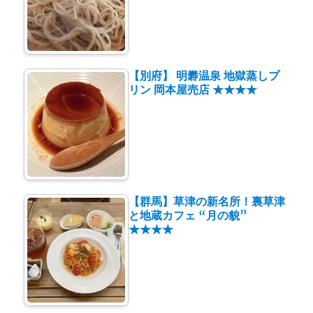
【別府】 明礬温泉 地獄蒸しプ
リン 岡本屋売店 ★★★★
【群馬】草津の新名所！裏草津
と地蔵カフェ “月の貌”
★★★★