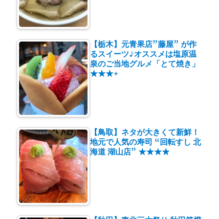
【栃木】元青果店”藤屋” が作
るスイーツ♪オススメは塩原温
泉のご当地グルメ「とて焼き」
★★★+
【鳥取】ネタが大きくて新鮮！
地元で人気の寿司 “回転すし 北
海道 湖山店” ★★★★