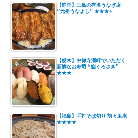
【静岡】三島の有名うなぎ店
”元祖うなよし” ★★★+
【栃木】中禅寺湖畔でいただく
新鮮なお寿司 “鮨くろさき”
★★★+
【福島】手打そば切り 胡々里庵
★★★★