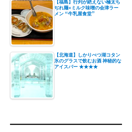
【福島】行列が絶えない極太ち
ぢれ麺×ミルク味噌の会津ラー
メン “牛乳屋食堂”
【北海道】しかりべつ湖コタン
氷のグラスで飲むお酒 神秘的な
アイスバー ★★★★