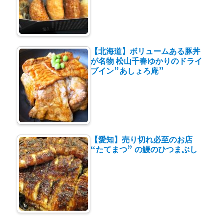
【北海道】ボリュームある豚丼
が名物 松山千春ゆかりのドライ
ブイン”あしょろ庵”
【愛知】売り切れ必至のお店
“たてまつ” の鰻のひつまぶし