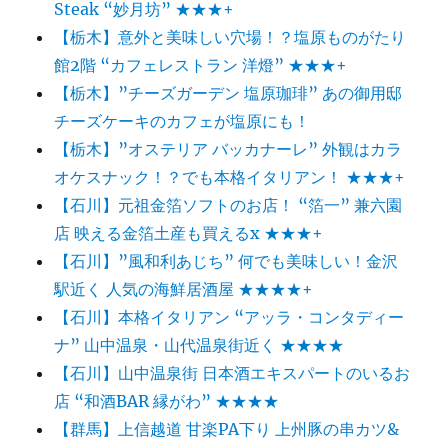
Steak “妙月坊” ★★★+
【栃木】意外と美味しい穴場！？塩原ものがたり
館2階 “カフェレストラン 洋燈” ★★★+
【栃木】”チーズガーデン 塩原珈琲” あの御用邸
チーズケーキのカフェが塩原にも！
【栃木】”オステリア バッカナーレ” 外観はカラ
オケスナック！？でも本格イタリアン！ ★★★+
【石川】元祖金箔ソフトのお店！ “箔一” 兼六園
店 映える金箔土産も買えるx ★★★+
【石川】”風和利あじち” 何でも美味しい！金沢
駅近く 人気の海鮮居酒屋 ★★★★+
【石川】本格イタリアン “アッラ・コンタディー
ナ” 山中温泉・山代温泉街近く ★★★★
【石川】山中温泉街 日本酒エキスパートのいるお
店 “和酒BAR 縁がわ” ★★★★
【群馬】上信越道 甘楽PA下り 上州豚の串カツ&