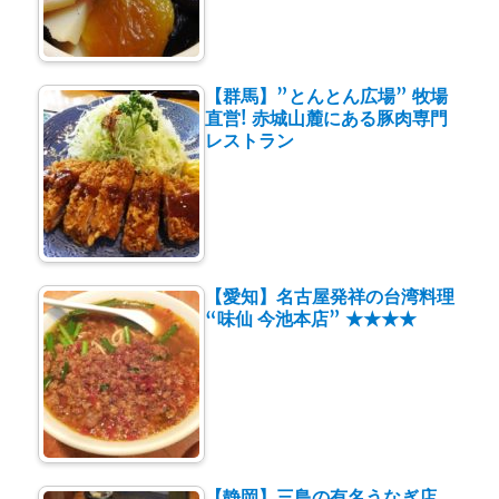
【群馬】”とんとん広場” 牧場
直営! 赤城山麓にある豚肉専門
レストラン
【愛知】名古屋発祥の台湾料理
“味仙 今池本店” ★★★★
【静岡】三島の有名うなぎ店