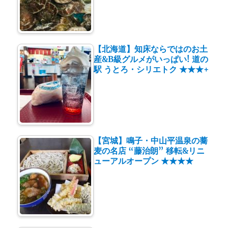
【北海道】知床ならではのお土
産&B級グルメがいっぱい! 道の
駅 うとろ・シリエトク ★★★+
【宮城】鳴子・中山平温泉の蕎
麦の名店 “藤治朗” 移転&リニ
ューアルオープン ★★★★