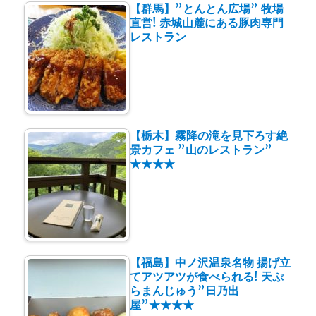
【群馬】”とんとん広場” 牧場
直営! 赤城山麓にある豚肉専門
レストラン
【栃木】霧降の滝を見下ろす絶
景カフェ ”山のレストラン”
★★★★
【福島】中ノ沢温泉名物 揚げ立
てアツアツが食べられる! 天ぷ
らまんじゅう”日乃出
屋”★★★★