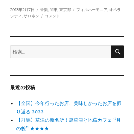
投
カ
タ
2013年2月7日
音楽
,
関東
,
東京都
フィルハーモニア
,
オペラ
稿
テ
【ク
グ
シティ
,
サロネン
コメント
日:
ゴ
ラ
リ
シ
ー
ッ
ク】
フ
検
検
索
ィ
索:
ル
ハ
ー
モ
ニ
最近の投稿
ア
交
【全国】今年行ったお店、美味しかったお店を振
響
楽
り返る 2022
団
【群馬】草津の新名所！裏草津と地蔵カフェ “月
＆
の貌” ★★★★
エ