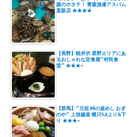
森のホタテ！ 青森漁連アスパム
直販店 ★★★★
【長野】軽井沢 星野エリアにあ
るおしゃれな定食屋”村民食
堂” ★★★+
【群馬】”元祖 峠の釜めし おぎ
のや” 上信越道 横川SA上り&下
り ★★★+