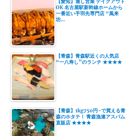
【愛知】通し営業 テイクアウト
OK 名古屋駅新幹線ホームから
一番近い手羽先専門店 “風来
坊…
【青森】青森駅近くの人気店
“一八寿し”のランチ ★★★★
【青森】1kg750円~で買える青
森のホタテ！ 青森漁連アスパム
直販店 ★★★★