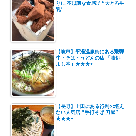
りに 不思議な食感!? “大とろ牛
乳”
【岐阜】平湯温泉街にある飛騨
牛・そば・うどんの店 「喰処
よし本」★★★+
【長野】上田にある行列の堪え
ない人気店 “手打そば 刀屋”
★★★+