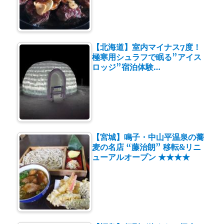
【北海道】室内マイナス7度！
極寒用シュラフで眠る”アイス
ロッジ”宿泊体験…
【宮城】鳴子・中山平温泉の蕎
麦の名店 “藤治朗” 移転&リニ
ューアルオープン ★★★★