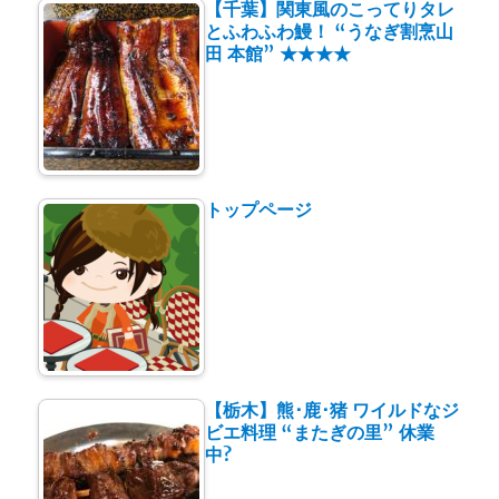
【千葉】関東風のこってりタレ
とふわふわ鰻！ “うなぎ割烹山
田 本館” ★★★★
トップページ
【栃木】熊･鹿･猪 ワイルドなジ
ビエ料理 “またぎの里” 休業
中?