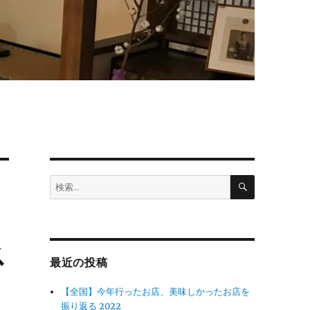
検
検
索
索:
ス
最近の投稿
【全国】今年行ったお店、美味しかったお店を
振り返る 2022