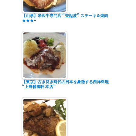
【山形】米沢牛専門店 “登起波” ステーキ＆焼肉
★★★+
【東京】古き良き時代の日本を象徴する西洋料理
“上野精養軒 本店”