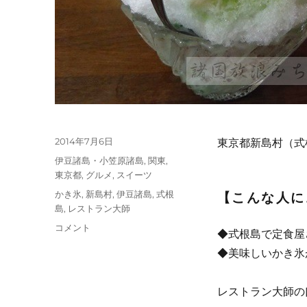
投
2014年7月6日
東京都新島村（式
稿
カ
伊豆諸島・小笠原諸島
,
関東
,
日:
テ
東京都
,
グルメ
,
スイーツ
ゴ
タ
かき氷
,
新島村
,
伊豆諸島
,
式根
【こんな人に
リ
グ
島
,
レストラン大師
ー
【東
コメント
◆式根島で定食屋
京】
◆美味しいかき氷
超
大
盛
レストラン大師の口コ
り