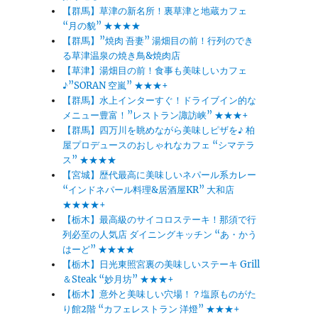
【群馬】草津の新名所！裏草津と地蔵カフェ
“月の貌” ★★★★
【群馬】”焼肉 吾妻” 湯畑目の前！行列のでき
る草津温泉の焼き鳥&焼肉店
【草津】湯畑目の前！食事も美味しいカフェ
♪”SORAN 空嵐” ★★★+
【群馬】水上インターすぐ！ドライブイン的な
メニュー豊富！”レストラン諏訪峡” ★★★+
【群馬】四万川を眺めながら美味しピザを♪ 柏
屋プロデュースのおしゃれなカフェ “シマテラ
ス” ★★★★
【宮城】歴代最高に美味しいネパール系カレー
“インドネパール料理&居酒屋KR” 大和店
★★★★+
【栃木】最高級のサイコロステーキ！那須で行
列必至の人気店 ダイニングキッチン “あ・かう
はーど” ★★★★
【栃木】日光東照宮裏の美味しいステーキ Grill
＆Steak “妙月坊” ★★★+
【栃木】意外と美味しい穴場！？塩原ものがた
り館2階 “カフェレストラン 洋燈” ★★★+