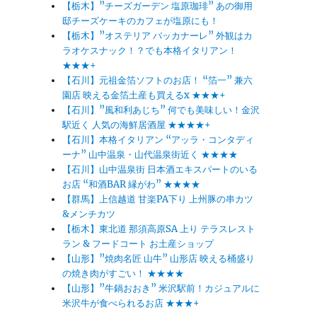
【栃木】”チーズガーデン 塩原珈琲” あの御用
邸チーズケーキのカフェが塩原にも！
【栃木】”オステリア バッカナーレ” 外観はカ
ラオケスナック！？でも本格イタリアン！
★★★+
【石川】元祖金箔ソフトのお店！ “箔一” 兼六
園店 映える金箔土産も買えるx ★★★+
【石川】”風和利あじち” 何でも美味しい！金沢
駅近く 人気の海鮮居酒屋 ★★★★+
【石川】本格イタリアン “アッラ・コンタディ
ーナ” 山中温泉・山代温泉街近く ★★★★
【石川】山中温泉街 日本酒エキスパートのいる
お店 “和酒BAR 縁がわ” ★★★★
【群馬】上信越道 甘楽PA下り 上州豚の串カツ
&メンチカツ
【栃木】東北道 那須高原SA 上り テラスレスト
ラン & フードコート お土産ショップ
【山形】”焼肉名匠 山牛” 山形店 映える桶盛り
の焼き肉がすごい！ ★★★★
【山形】”牛鍋おおき” 米沢駅前！カジュアルに
米沢牛が食べられるお店 ★★★+