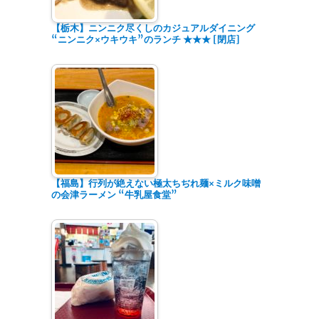
【栃木】ニンニク尽くしのカジュアルダイニング
“ニンニク×ウキウキ”のランチ ★★★ [閉店]
【福島】行列が絶えない極太ちぢれ麺×ミルク味噌
の会津ラーメン “牛乳屋食堂”