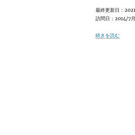
か
き
最終更新日：2021/
氷
訪問日：2014/7
が
名
物！
“【東京】超大盛り
続きを読む
式
根
島”レ
ス
ト
ラ
ン
大
師”
[閉
店]
に