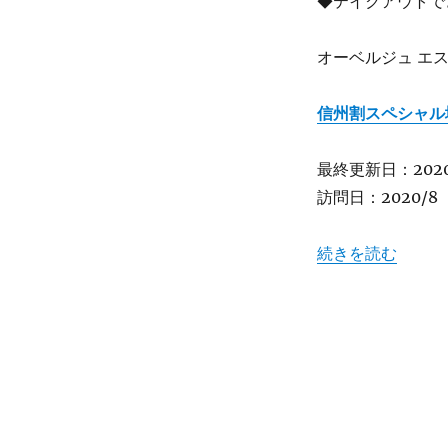
◆テイクアウトで
門
の
オーベルジュ エスポ
仏
蘭
西
信州割スペシャル
料
理
蓼
最終更新日：2020/
科
訪問日：2020/8
”オ
ー
ベ
“【長野】ジビエ専
続きを読む
ル
ジ
ュ
エ
ス
ポ
ワ
ー
ル”