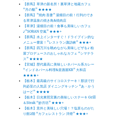
【群馬】草津の新名所！裏草津と地蔵カフェ
“月の貌” ★★★★
【群馬】”焼肉 吾妻” 湯畑目の前！行列のでき
る草津温泉の焼き鳥&焼肉店
【草津】湯畑目の前！食事も美味しいカフェ
♪”SORAN 空嵐” ★★★+
【群馬】水上インターすぐ！ドライブイン的な
メニュー豊富！”レストラン諏訪峡” ★★★+
【群馬】四万川を眺めながら美味しピザを♪ 柏
屋プロデュースのおしゃれなカフェ “シマテラ
ス” ★★★★
【宮城】歴代最高に美味しいネパール系カレー
“インドネパール料理&居酒屋KR” 大和店
★★★★+
【栃木】最高級のサイコロステーキ！那須で行
列必至の人気店 ダイニングキッチン “あ・かう
はーど” ★★★★
【栃木】日光東照宮裏の美味しいステーキ Grill
＆Steak “妙月坊” ★★★+
【栃木】意外と美味しい穴場！？塩原ものがた
り館2階 “カフェレストラン 洋燈” ★★★+