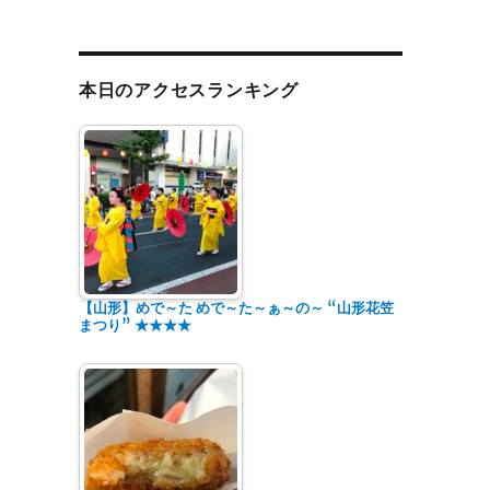
本日のアクセスランキング
アウト★★★★” の
【山形】めで～た めで～た～ぁ～の～ “山形花笠
まつり” ★★★★