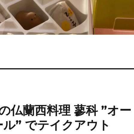
仏蘭西料理 蓼科 ”オー
ール” でテイクアウト