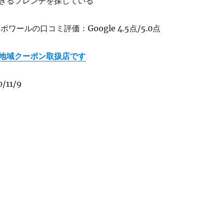
きるフレンチを探している
ワールの口コミ評価：Google 4.5点/5.0点
地域クーポン取扱店です
11/9
門の仏蘭西料理 蓼科 ”オーベルジュ エスポワール” でテイク