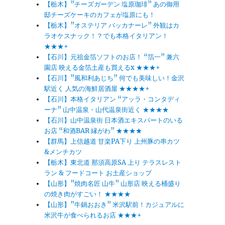
【栃木】”チーズガーデン 塩原珈琲” あの御用
邸チーズケーキのカフェが塩原にも！
【栃木】”オステリア バッカナーレ” 外観はカ
ラオケスナック！？でも本格イタリアン！
★★★+
【石川】元祖金箔ソフトのお店！ “箔一” 兼六
園店 映える金箔土産も買えるx ★★★+
【石川】”風和利あじち” 何でも美味しい！金沢
ト
駅近く 人気の海鮮居酒屋 ★★★★+
【石川】本格イタリアン “アッラ・コンタディ
ーナ” 山中温泉・山代温泉街近く ★★★★
【石川】山中温泉街 日本酒エキスパートのいる
お店 “和酒BAR 縁がわ” ★★★★
【群馬】上信越道 甘楽PA下り 上州豚の串カツ
&メンチカツ
【栃木】東北道 那須高原SA 上り テラスレスト
ラン & フードコート お土産ショップ
【山形】”焼肉名匠 山牛” 山形店 映える桶盛り
の焼き肉がすごい！ ★★★★
【山形】”牛鍋おおき” 米沢駅前！カジュアルに
米沢牛が食べられるお店 ★★★+