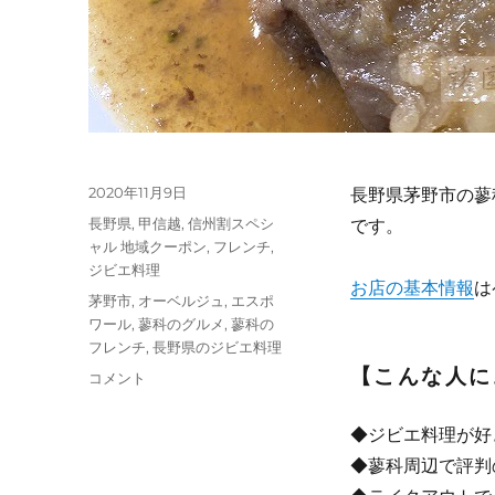
投
2020年11月9日
長野県茅野市の蓼
稿
カ
長野県
,
甲信越
,
信州割スペシ
です。
日:
テ
ャル 地域クーポン
,
フレンチ
,
ゴ
ジビエ料理
お店の基本情報
は
リ
タ
茅野市
,
オーベルジュ
,
エスポ
ー
グ
ワール
,
蓼科のグルメ
,
蓼科の
フレンチ
,
長野県のジビエ料理
【こんな人に
【長
コメント
野】
ジ
◆ジビエ料理が好
ビ
◆蓼科周辺で評判
エ
専