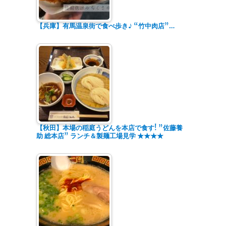
【兵庫】有馬温泉街で食べ歩き♪ “竹中肉店”…
【秋田】本場の稲庭うどんを本店で食す! ”佐藤養
助 総本店” ランチ＆製麺工場見学 ★★★★