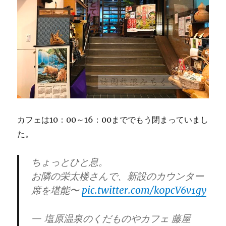
カフェは10：00～16：00まででもう閉まっていまし
た。
ちょっとひと息。
お隣の栄太楼さんで、新設のカウンター
席を堪能〜
pic.twitter.com/k0pcV6v1gy
— 塩原温泉のくだものやカフェ 藤屋