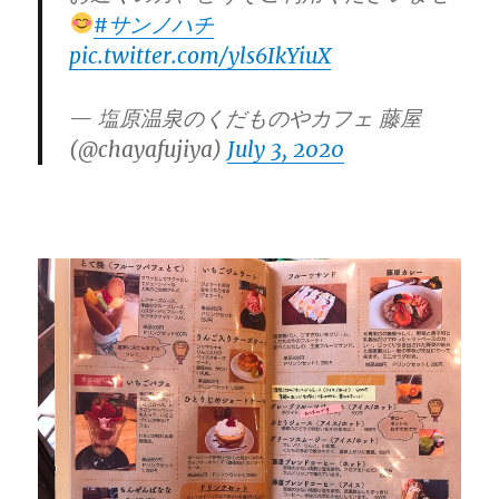
#サンノハチ
pic.twitter.com/yls6IkYiuX
— 塩原温泉のくだものやカフェ 藤屋
(@chayafujiya)
July 3, 2020