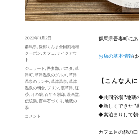
投
2022年11月2日
群馬県吾妻町にあ
稿
カ
群馬県
,
愛郷ぐんま全国割地域
日:
テ
クーポン
,
カフェ
,
テイクアウ
お店の基本情報
は
ゴ
ト
リ
タ
ジェラート
,
吾妻郡
,
パスタ
,
草
ー
グ
津町
,
草津温泉のグルメ
,
草津
【こんな人に
温泉のランチ
,
草津温泉
,
草津
温泉の朝食
,
プリン
,
裏草津
,
紅
茶
,
月の貌
,
百年石別邸
,
漫画堂
,
◆共同浴場”地蔵
伝統湯
,
百年石づくり
,
地蔵の
◆新しくできた”
湯
◆素泊まりして朝
【群
コメント
馬】
草
カフェ月の貌の口コミ
津