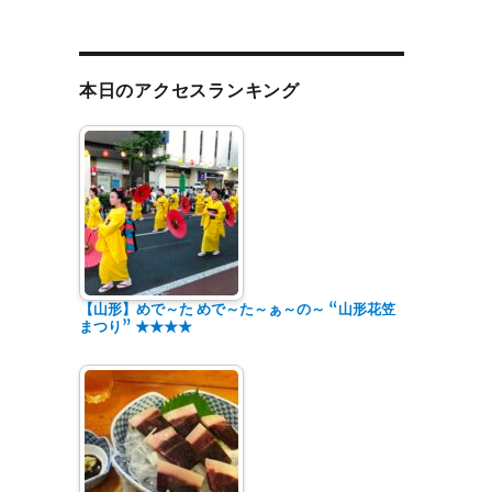
本日のアクセスランキング
【山形】めで～た めで～た～ぁ～の～ “山形花笠
まつり” ★★★★