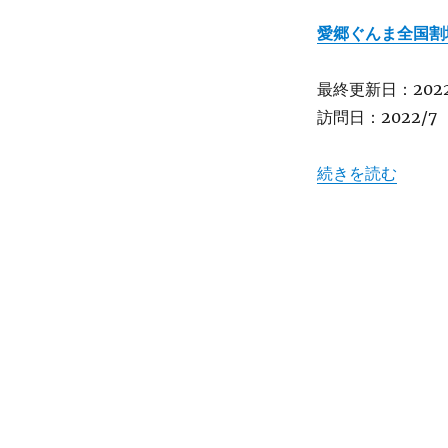
の
新
愛郷ぐんま全国割
名
所！
最終更新日：2022/
裏
草
訪問日：2022/7
津
と
“【群馬】草津の新
続きを読む
地
蔵
カ
フ
ェ
“月
の
貌”
★★★★
に