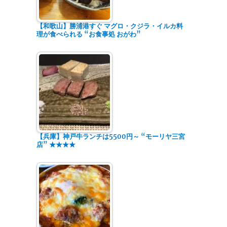
【和歌山】勝浦港すぐ マグロ・クジラ・イルカ料
理が食べられる “お食事処 おがわ”
【兵庫】神戸牛ランチは5500円～ “モーリヤ三宮
店” ★★★★