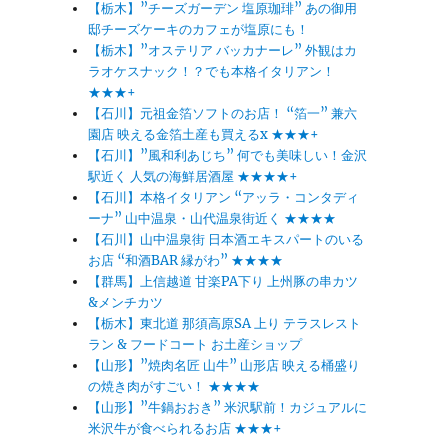
【栃木】”チーズガーデン 塩原珈琲” あの御用
邸チーズケーキのカフェが塩原にも！
【栃木】”オステリア バッカナーレ” 外観はカ
ラオケスナック！？でも本格イタリアン！
★★★+
【石川】元祖金箔ソフトのお店！ “箔一” 兼六
園店 映える金箔土産も買えるx ★★★+
【石川】”風和利あじち” 何でも美味しい！金沢
駅近く 人気の海鮮居酒屋 ★★★★+
【石川】本格イタリアン “アッラ・コンタディ
ーナ” 山中温泉・山代温泉街近く ★★★★
【石川】山中温泉街 日本酒エキスパートのいる
お店 “和酒BAR 縁がわ” ★★★★
【群馬】上信越道 甘楽PA下り 上州豚の串カツ
&メンチカツ
【栃木】東北道 那須高原SA 上り テラスレスト
ラン & フードコート お土産ショップ
【山形】”焼肉名匠 山牛” 山形店 映える桶盛り
の焼き肉がすごい！ ★★★★
【山形】”牛鍋おおき” 米沢駅前！カジュアルに
米沢牛が食べられるお店 ★★★+