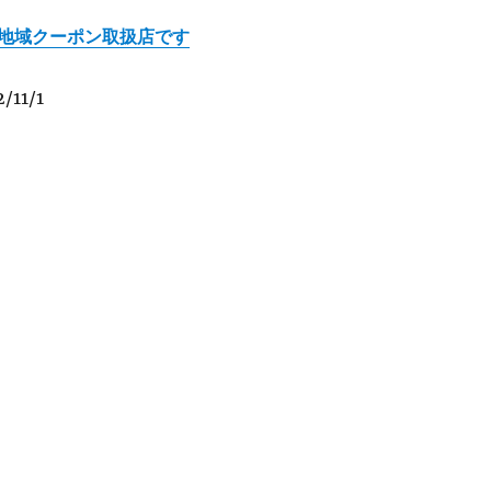
地域クーポン取扱店です
11/1
名所！裏草津と地蔵カフェ “月の貌” ★★★★” の