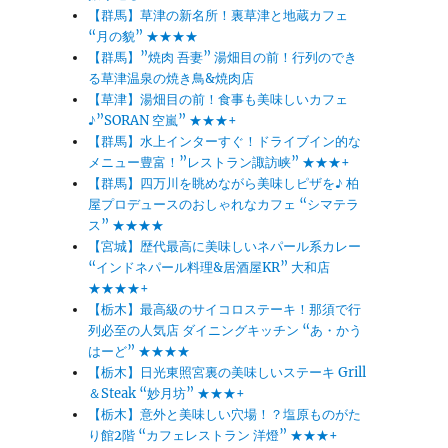
【群馬】草津の新名所！裏草津と地蔵カフェ
“月の貌” ★★★★
【群馬】”焼肉 吾妻” 湯畑目の前！行列のでき
る草津温泉の焼き鳥&焼肉店
【草津】湯畑目の前！食事も美味しいカフェ
♪”SORAN 空嵐” ★★★+
【群馬】水上インターすぐ！ドライブイン的な
メニュー豊富！”レストラン諏訪峡” ★★★+
【群馬】四万川を眺めながら美味しピザを♪ 柏
屋プロデュースのおしゃれなカフェ “シマテラ
ス” ★★★★
【宮城】歴代最高に美味しいネパール系カレー
“インドネパール料理&居酒屋KR” 大和店
★★★★+
【栃木】最高級のサイコロステーキ！那須で行
列必至の人気店 ダイニングキッチン “あ・かう
はーど” ★★★★
【栃木】日光東照宮裏の美味しいステーキ Grill
＆Steak “妙月坊” ★★★+
【栃木】意外と美味しい穴場！？塩原ものがた
り館2階 “カフェレストラン 洋燈” ★★★+