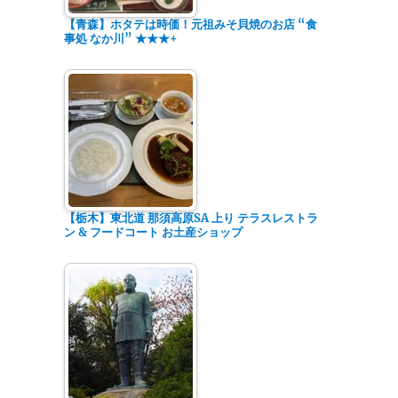
【青森】ホタテは時価！元祖みそ貝焼のお店 “食
事処 なか川” ★★★+
【栃木】東北道 那須高原SA 上り テラスレストラ
ン & フードコート お土産ショップ