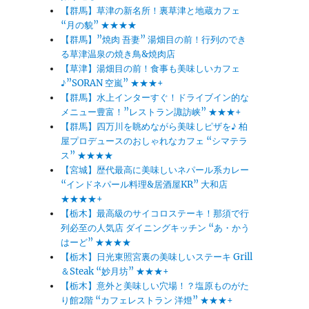
【群馬】草津の新名所！裏草津と地蔵カフェ
“月の貌” ★★★★
【群馬】”焼肉 吾妻” 湯畑目の前！行列のでき
る草津温泉の焼き鳥&焼肉店
【草津】湯畑目の前！食事も美味しいカフェ
♪”SORAN 空嵐” ★★★+
【群馬】水上インターすぐ！ドライブイン的な
メニュー豊富！”レストラン諏訪峡” ★★★+
【群馬】四万川を眺めながら美味しピザを♪ 柏
屋プロデュースのおしゃれなカフェ “シマテラ
ス” ★★★★
【宮城】歴代最高に美味しいネパール系カレー
“インドネパール料理&居酒屋KR” 大和店
★★★★+
【栃木】最高級のサイコロステーキ！那須で行
列必至の人気店 ダイニングキッチン “あ・かう
はーど” ★★★★
【栃木】日光東照宮裏の美味しいステーキ Grill
＆Steak “妙月坊” ★★★+
【栃木】意外と美味しい穴場！？塩原ものがた
り館2階 “カフェレストラン 洋燈” ★★★+