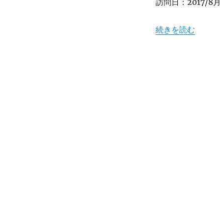
訪問日：2017/8
ン
で
有
“【長野】軽井沢プ
続きを読む
名
な
お
店
“カ
フ
ェ
レ
ス
ト
ラ
ン
PAOMU”
★★★+に