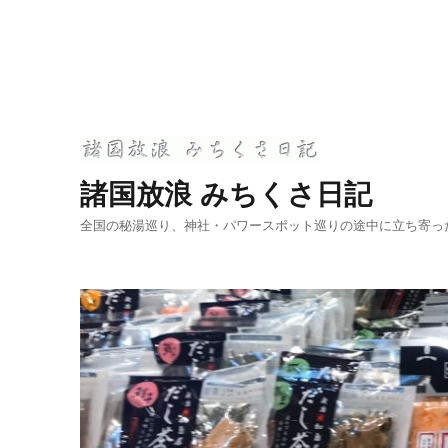
諸国放浪 みちくさ日記
全国の秘湯巡り、神社・パワースポット巡りの途中に立ち寄っ