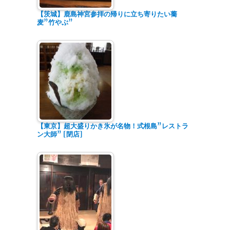
【茨城】鹿島神宮参拝の帰りに立ち寄りたい蕎
麦”竹やぶ”
【東京】超大盛りかき氷が名物！式根島”レストラ
ン大師” [閉店]