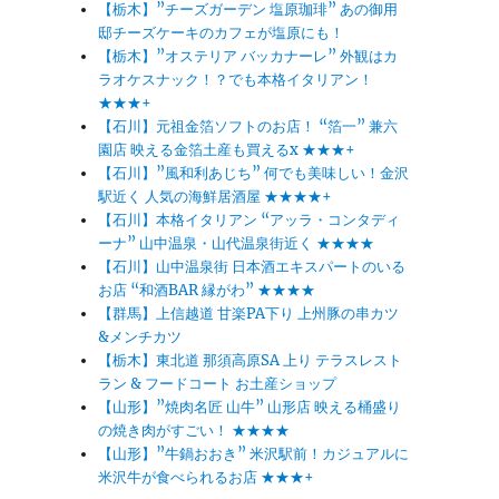
【栃木】”チーズガーデン 塩原珈琲” あの御用
邸チーズケーキのカフェが塩原にも！
【栃木】”オステリア バッカナーレ” 外観はカ
ラオケスナック！？でも本格イタリアン！
★★★+
【石川】元祖金箔ソフトのお店！ “箔一” 兼六
園店 映える金箔土産も買えるx ★★★+
【石川】”風和利あじち” 何でも美味しい！金沢
駅近く 人気の海鮮居酒屋 ★★★★+
【石川】本格イタリアン “アッラ・コンタディ
ーナ” 山中温泉・山代温泉街近く ★★★★
【石川】山中温泉街 日本酒エキスパートのいる
お店 “和酒BAR 縁がわ” ★★★★
【群馬】上信越道 甘楽PA下り 上州豚の串カツ
&メンチカツ
【栃木】東北道 那須高原SA 上り テラスレスト
ラン & フードコート お土産ショップ
【山形】”焼肉名匠 山牛” 山形店 映える桶盛り
の焼き肉がすごい！ ★★★★
【山形】”牛鍋おおき” 米沢駅前！カジュアルに
米沢牛が食べられるお店 ★★★+