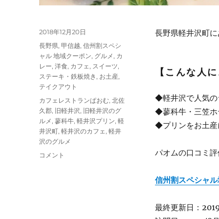
投
2018年12月20日
長野県軽井沢町に
稿
カ
長野県
,
甲信越
,
信州割スペシ
日:
テ
ャル 地域クーポン
,
グルメ
,
カ
ゴ
レー
,
洋食
,
カフェ
,
スイーツ
,
【こんな人に
リ
ステーキ・鉄板焼き
,
お土産
,
ー
テイクアウト
◆軽井沢で人気の
タ
カフェレストランぱおむ
,
北佐
グ
久郡
,
旧軽井沢
,
旧軽井沢のグ
◆蓼科牛・三笠ホ
ルメ
,
蓼科牛
,
軽井沢プリン
,
軽
◆プリンをお土産
井沢町
,
軽井沢のカフェ
,
軽井
沢のグルメ
パオムの口コミ評価：G
【長
コメント
野】
軽
信州割スペシャル
井
沢
プ
最終更新日：2019/
リ