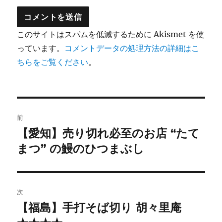
このサイトはスパムを低減するために Akismet を使
っています。
コメントデータの処理方法の詳細はこ
ちらをご覧ください
。
投
前
稿
【愛知】売り切れ必至のお店 “たて
前
の
まつ” の鰻のひつまぶし
ナ
投
ビ
稿:
ゲ
次
【福島】手打そば切り 胡々里庵
次
ー
の