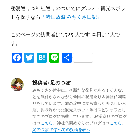
秘湯巡り＆神社巡りのついでにグルメ・観光スポッ
トを探すなら
「諸国放浪 みちくさ日記」
このページの訪問者は1,525 人です,本日は 1人で
す。
F
T
H
Li
共
a
w
at
n
有
c
it
e
e
投稿者:
足のつぼ
e
te
n
みちくさの途中にこそ新たな発見がある！そんなこ
b
r
a
とを気付かされながら全国の秘湯巡り＆神社仏閣巡
りをしています。旅の途中に立ち寄った美味しいお
o
店、興味深かった観光スポット等はスピンオフとし
o
てこのブログに掲載しています。 秘湯巡りのブログ
は⇒
こちら
。神社仏閣めぐりのブログは⇒
こちら
。
k
足のつぼ のすべての投稿を表示