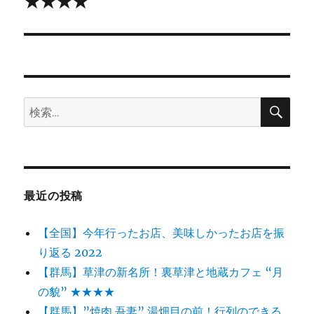
★★★★
シ
投
稿:
ョ
ン
検
検
索
索:
最近の投稿
【全国】今年行ったお店、美味しかったお店を振
り返る 2022
【群馬】草津の新名所！裏草津と地蔵カフェ “月
の貌” ★★★★
【群馬】”焼肉 吾妻” 湯畑目の前！行列のできる