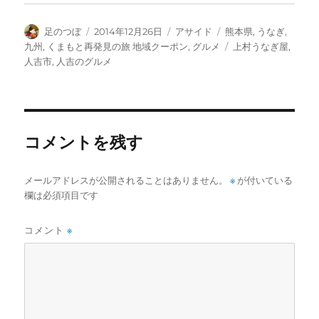
投
投
フ
カ
足のつぼ
2014年12月26日
アサイド
熊本県
,
うなぎ
,
稿
稿
ォ
テ
タ
九州
,
くまもと再発見の旅 地域クーポン
,
グルメ
上村うなぎ屋
,
者
日:
ー
ゴ
グ
人吉市
,
人吉のグルメ
マ
リ
ッ
ー
ト
コメントを残す
メールアドレスが公開されることはありません。
※
が付いている
欄は必須項目です
コメント
※