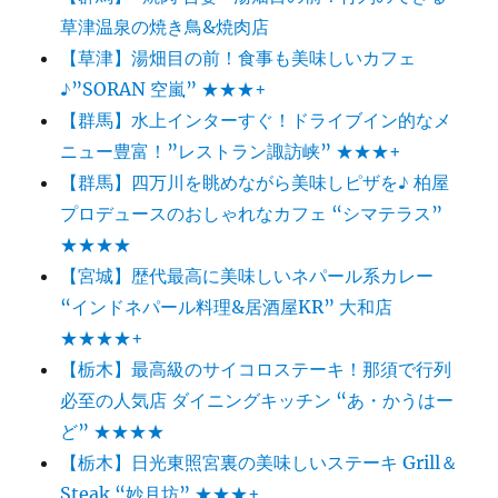
草津温泉の焼き鳥&焼肉店
【草津】湯畑目の前！食事も美味しいカフェ
♪”SORAN 空嵐” ★★★+
【群馬】水上インターすぐ！ドライブイン的なメ
ニュー豊富！”レストラン諏訪峡” ★★★+
【群馬】四万川を眺めながら美味しピザを♪ 柏屋
プロデュースのおしゃれなカフェ “シマテラス”
★★★★
【宮城】歴代最高に美味しいネパール系カレー
“インドネパール料理&居酒屋KR” 大和店
★★★★+
【栃木】最高級のサイコロステーキ！那須で行列
必至の人気店 ダイニングキッチン “あ・かうはー
ど” ★★★★
【栃木】日光東照宮裏の美味しいステーキ Grill＆
Steak “妙月坊” ★★★+