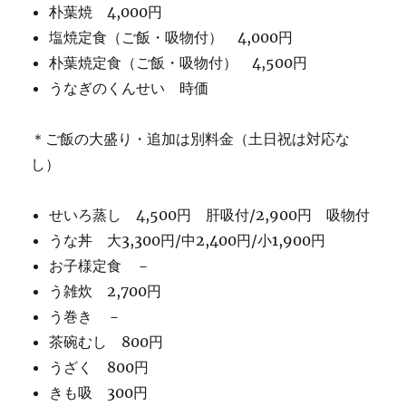
朴葉焼 4,000円
塩焼定食（ご飯・吸物付） 4,000円
朴葉焼定食（ご飯・吸物付） 4,500円
うなぎのくんせい 時価
＊ご飯の大盛り・追加は別料金（土日祝は対応な
し）
せいろ蒸し 4,500円 肝吸付/2,900円 吸物付
うな丼 大3,300円/中2,400円/小1,900円
お子様定食 －
う雑炊 2,700円
う巻き －
茶碗むし 800円
うざく 800円
きも吸 300円