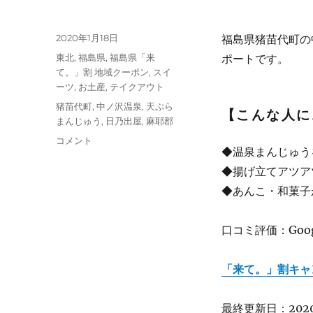
投
2020年1月18日
福島県猪苗代町の
稿
カ
東北
,
福島県
,
福島県「来
ポートです。
日:
テ
て。」割 地域クーポン
,
スイ
ゴ
ーツ
,
お土産
,
テイクアウト
リ
タ
猪苗代町
,
中ノ沢温泉
,
天ぷら
【こんな人に
ー
グ
まんじゅう
,
日乃出屋
,
麻耶郡
【福
コメント
◆温泉まんじゅう
島】
中
◆揚げ立てアツア
ノ
◆あんこ・和菓子
沢
温
泉
口コミ評価：Google
名
物
「来て。」割キャ
揚
げ
立
最終更新日：2020/