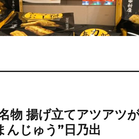
名物 揚げ立てアツアツ
まんじゅう”日乃出