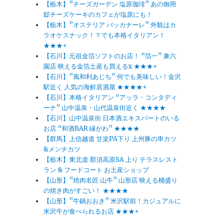
【栃木】”チーズガーデン 塩原珈琲” あの御用
邸チーズケーキのカフェが塩原にも！
【栃木】”オステリア バッカナーレ” 外観はカ
レ
ラオケスナック！？でも本格イタリアン！
★★★+
【石川】元祖金箔ソフトのお店！ “箔一” 兼六
園店 映える金箔土産も買えるx ★★★+
【石川】”風和利あじち” 何でも美味しい！金沢
駅近く 人気の海鮮居酒屋 ★★★★+
【石川】本格イタリアン “アッラ・コンタディ
ーナ” 山中温泉・山代温泉街近く ★★★★
【石川】山中温泉街 日本酒エキスパートのいる
お店 “和酒BAR 縁がわ” ★★★★
【群馬】上信越道 甘楽PA下り 上州豚の串カツ
&メンチカツ
【栃木】東北道 那須高原SA 上り テラスレスト
ラン & フードコート お土産ショップ
【山形】”焼肉名匠 山牛” 山形店 映える桶盛り
の焼き肉がすごい！ ★★★★
【山形】”牛鍋おおき” 米沢駅前！カジュアルに
米沢牛が食べられるお店 ★★★+