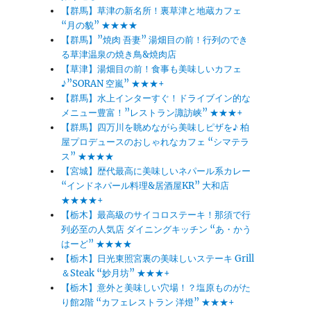
【群馬】草津の新名所！裏草津と地蔵カフェ
“月の貌” ★★★★
【群馬】”焼肉 吾妻” 湯畑目の前！行列のでき
る草津温泉の焼き鳥&焼肉店
【草津】湯畑目の前！食事も美味しいカフェ
♪”SORAN 空嵐” ★★★+
【群馬】水上インターすぐ！ドライブイン的な
メニュー豊富！”レストラン諏訪峡” ★★★+
【群馬】四万川を眺めながら美味しピザを♪ 柏
屋プロデュースのおしゃれなカフェ “シマテラ
ス” ★★★★
【宮城】歴代最高に美味しいネパール系カレー
“インドネパール料理&居酒屋KR” 大和店
★★★★+
【栃木】最高級のサイコロステーキ！那須で行
列必至の人気店 ダイニングキッチン “あ・かう
はーど” ★★★★
【栃木】日光東照宮裏の美味しいステーキ Grill
＆Steak “妙月坊” ★★★+
【栃木】意外と美味しい穴場！？塩原ものがた
り館2階 “カフェレストラン 洋燈” ★★★+