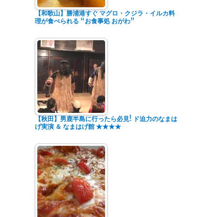
【和歌山】勝浦港すぐ マグロ・クジラ・イルカ料
理が食べられる “お食事処 おがわ”
【秋田】男鹿半島に行ったら必見! ド迫力のなまは
げ実演 ＆ なまはげ館 ★★★★