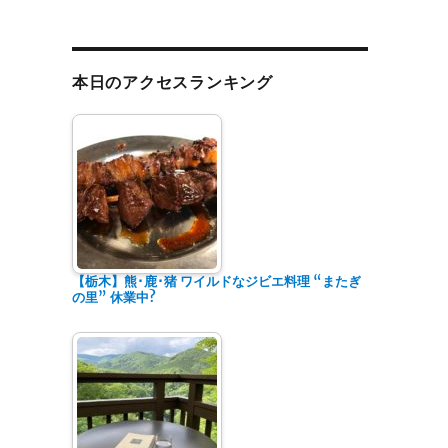
乃出屋”★★★★” の
本日のアクセスランキング
【栃木】熊･鹿･猪 ワイルドなジビエ料理 “またぎ
の里” 休業中?