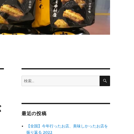
検
検
索
索:
が
最近の投稿
【全国】今年行ったお店、美味しかったお店を
振り返る 2022