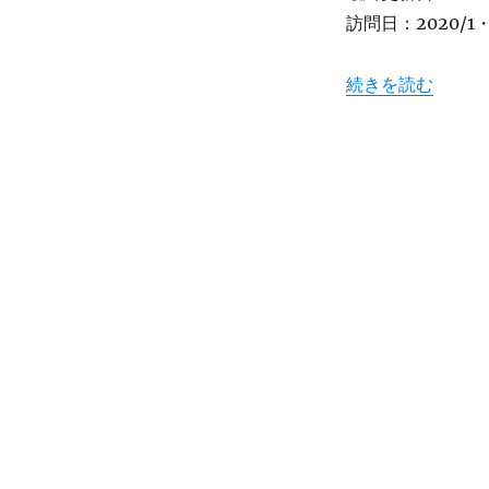
て
訪問日：2020/1・
ア
ツ
ア
“【福島】中ノ沢温
続きを読む
ツ
が
食
べ
ら
れ
る!
天
ぷ
ら
ま
ん
じ
ゅ
う”日
乃
出
屋”★★★★