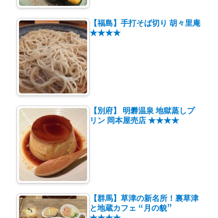
【福島】手打そば切り 胡々里庵
★★★★
【別府】 明礬温泉 地獄蒸しプ
リン 岡本屋売店 ★★★★
【群馬】草津の新名所！裏草津
と地蔵カフェ “月の貌”
★★★★