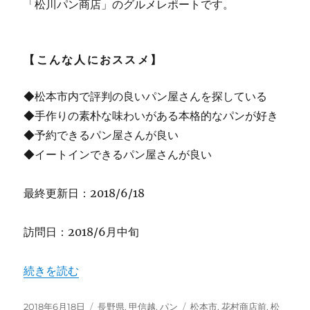
「松川パン商店」のグルメレポートです。
【こんな人におススメ】
◆松本市内で評判の良いパン屋さんを探している
◆手作りの素朴な味わいがある本格的なパンが好き
◆予約できるパン屋さんが良い
◆イートインできるパン屋さんが良い
最終更新日：2018/6/18
訪問日：2018/6月中旬
“【長野】松本市の郊外にあるおしゃれなパン屋さん “松川
続きを読む
投
カ
タ
2018年6月18日
長野県
,
甲信越
,
パン
松本市
,
花村商店前
,
松