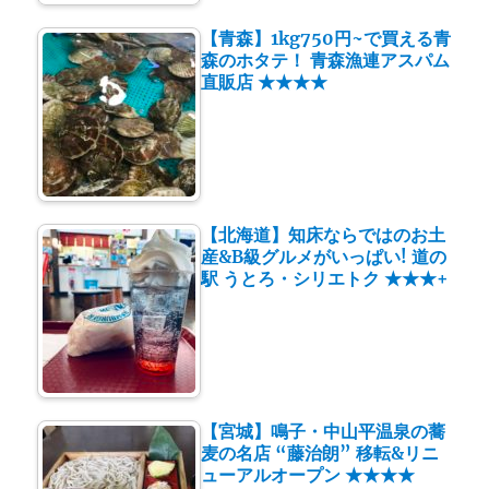
【青森】1kg750円~で買える青
森のホタテ！ 青森漁連アスパム
直販店 ★★★★
【北海道】知床ならではのお土
産&B級グルメがいっぱい! 道の
駅 うとろ・シリエトク ★★★+
【宮城】鳴子・中山平温泉の蕎
麦の名店 “藤治朗” 移転&リニ
ューアルオープン ★★★★