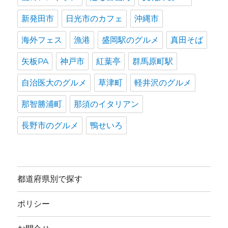
新発田市
日光市のカフェ
沖縄市
海外フェス
漁港
盛岡駅のグルメ
真田そば
矢板PA
神戸市
紅葉亭
群馬原町駅
自治医大のグルメ
草津町
軽井沢のグルメ
那智勝浦町
那須のイタリアン
長野市のグルメ
鴨せいろ
都道府県別で探す
ポリシー