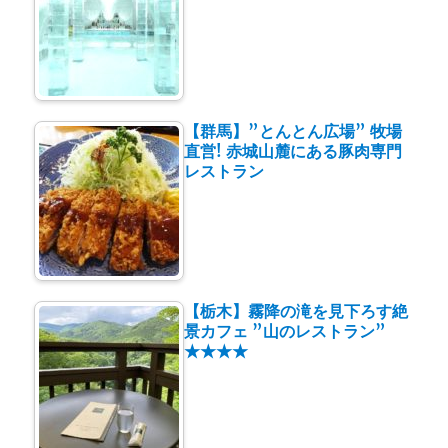
【群馬】”とんとん広場” 牧場
直営! 赤城山麓にある豚肉専門
レストラン
【栃木】霧降の滝を見下ろす絶
景カフェ ”山のレストラン”
★★★★