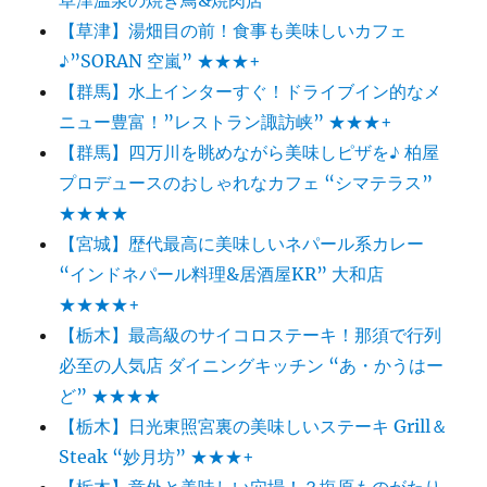
“松
【草津】湯畑目の前！食事も美味しいカフェ
川
パ
♪”SORAN 空嵐” ★★★+
ン
【群馬】水上インターすぐ！ドライブイン的なメ
商
ニュー豊富！”レストラン諏訪峡” ★★★+
店”
★★★+に
【群馬】四万川を眺めながら美味しピザを♪ 柏屋
プロデュースのおしゃれなカフェ “シマテラス”
★★★★
【宮城】歴代最高に美味しいネパール系カレー
“インドネパール料理&居酒屋KR” 大和店
★★★★+
【栃木】最高級のサイコロステーキ！那須で行列
必至の人気店 ダイニングキッチン “あ・かうはー
ど” ★★★★
【栃木】日光東照宮裏の美味しいステーキ Grill＆
Steak “妙月坊” ★★★+
【栃木】意外と美味しい穴場！？塩原ものがたり