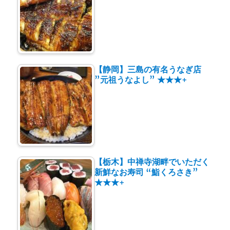
【静岡】三島の有名うなぎ店
”元祖うなよし” ★★★+
【栃木】中禅寺湖畔でいただく
新鮮なお寿司 “鮨くろさき”
★★★+