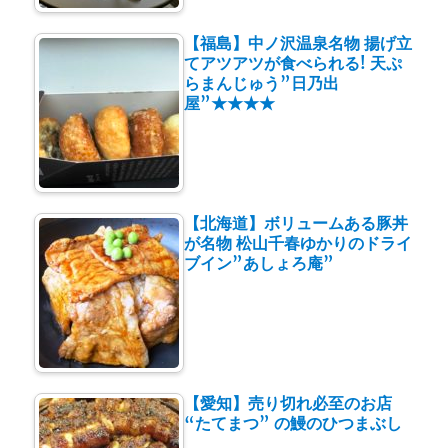
【福島】中ノ沢温泉名物 揚げ立
てアツアツが食べられる! 天ぷ
らまんじゅう”日乃出
屋”★★★★
【北海道】ボリュームある豚丼
が名物 松山千春ゆかりのドライ
ブイン”あしょろ庵”
【愛知】売り切れ必至のお店
“たてまつ” の鰻のひつまぶし