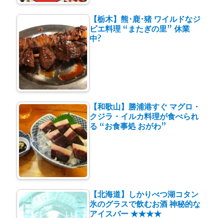
【栃木】熊･鹿･猪 ワイルドなジ
ビエ料理 “またぎの里” 休業
中?
【和歌山】勝浦港すぐ マグロ・
クジラ・イルカ料理が食べられ
る “お食事処 おがわ”
【北海道】しかりべつ湖コタン
氷のグラスで飲むお酒 神秘的な
アイスバー ★★★★