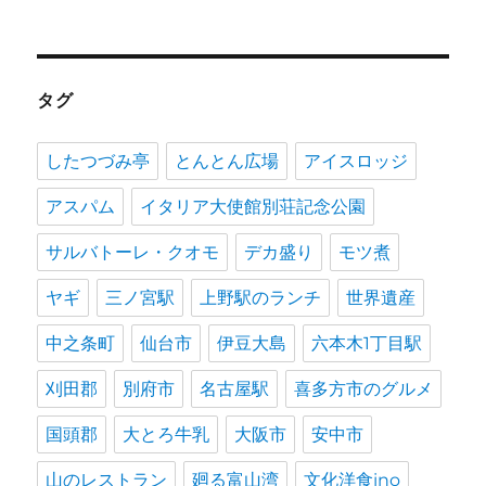
タグ
したつづみ亭
とんとん広場
アイスロッジ
アスパム
イタリア大使館別荘記念公園
サルバトーレ・クオモ
デカ盛り
モツ煮
ヤギ
三ノ宮駅
上野駅のランチ
世界遺産
中之条町
仙台市
伊豆大島
六本木1丁目駅
刈田郡
別府市
名古屋駅
喜多方市のグルメ
国頭郡
大とろ牛乳
大阪市
安中市
山のレストラン
廻る富山湾
文化洋食ino