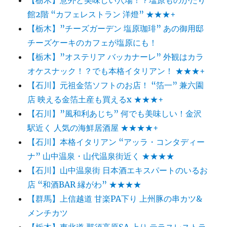
館2階 “カフェレストラン 洋燈” ★★★+
【栃木】”チーズガーデン 塩原珈琲” あの御用邸
チーズケーキのカフェが塩原にも！
【栃木】”オステリア バッカナーレ” 外観はカラ
オケスナック！？でも本格イタリアン！ ★★★+
【石川】元祖金箔ソフトのお店！ “箔一” 兼六園
店 映える金箔土産も買えるx ★★★+
【石川】”風和利あじち” 何でも美味しい！金沢
駅近く 人気の海鮮居酒屋 ★★★★+
【石川】本格イタリアン “アッラ・コンタディー
ナ” 山中温泉・山代温泉街近く ★★★★
【石川】山中温泉街 日本酒エキスパートのいるお
店 “和酒BAR 縁がわ” ★★★★
【群馬】上信越道 甘楽PA下り 上州豚の串カツ&
メンチカツ
【栃木】東北道 那須高原SA 上り テラスレストラ