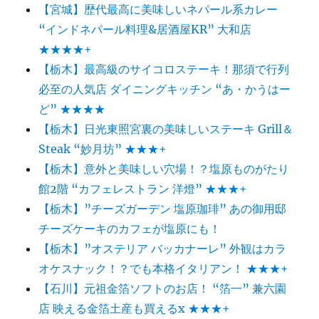
【宮城】歴代最高に美味しいネパール系カレー
“インドネパール料理&居酒屋KR” 大和店
★★★★+
【栃木】最高級のサイコロステーキ！那須で行列
必至の人気店 ダイニングキッチン “あ・かうはー
ど” ★★★★
【栃木】日光東照宮裏の美味しいステーキ Grill＆
Steak “妙月坊” ★★★+
【栃木】意外と美味しい穴場！？塩原ものがたり
館2階 “カフェレストラン 洋燈” ★★★+
【栃木】”チーズガーデン 塩原珈琲” あの御用邸
チーズケーキのカフェが塩原にも！
【栃木】”オステリア バッカナーレ” 外観はカラ
オケスナック！？でも本格イタリアン！ ★★★+
【石川】元祖金箔ソフトのお店！ “箔一” 兼六園
店 映える金箔土産も買えるx ★★★+