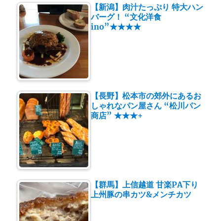
【新潟】肉汁たっぷり 特大ハン
バーグ！ “文化洋食
ino”★★★★
【長野】松本市の郊外にあるお
しゃれなパン屋さん “松川パン
商店” ★★★+
【群馬】上信越道 甘楽PA下り
上州豚の串カツ&メンチカツ