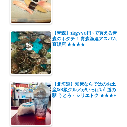
【青森】1kg750円~で買える青
森のホタテ！ 青森漁連アスパム
直販店 ★★★★
【北海道】知床ならではのお土
産&B級グルメがいっぱい! 道の
駅 うとろ・シリエトク ★★★+