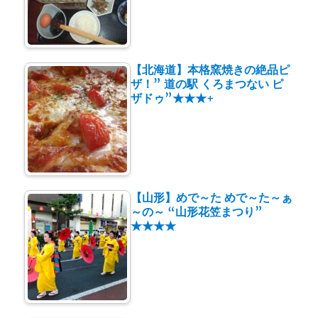
【北海道】本格窯焼きの絶品ピ
ザ！” 道の駅 くろまつない ピ
ザドゥ”★★★+
【山形】めで～た めで～た～ぁ
～の～ “山形花笠まつり”
★★★★