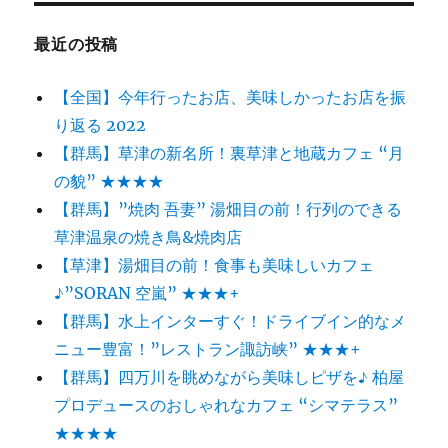
す
絶
最近の投稿
景
カ
【全国】今年行ったお店、美味しかったお店を振
フ
ェ
り返る 2022
”山
【群馬】草津の新名所！裏草津と地蔵カフェ “月
の
の貌” ★★★★
レ
ス
【群馬】”焼肉 吾妻” 湯畑目の前！行列のできる
ト
草津温泉の焼き鳥&焼肉店
ラ
【草津】湯畑目の前！食事も美味しいカフェ
ン”
★★★★
♪”SORAN 空嵐” ★★★+
に
【群馬】水上インターすぐ！ドライブイン的なメ
ニュー豊富！”レストラン諏訪峡” ★★★+
【群馬】四万川を眺めながら美味しピザを♪ 柏屋
プロデュースのおしゃれなカフェ “シマテラス”
★★★★