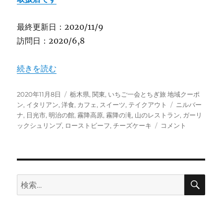
最終更新日：2020/11/9
訪問日：2020/6,8
“【栃木】霧降の滝を見下ろす絶景カフェ ”山のレストラン
続きを読む
投
カ
2020年11月8日
栃木県
,
関東
,
いちご一会とちぎ旅 地域クーポ
稿
テ
タ
ン
,
イタリアン
,
洋食
,
カフェ
,
スイーツ
,
テイクアウト
ニルバー
日:
ゴ
グ
ナ
,
日光市
,
明治の館
,
霧降高原
,
霧降の滝
,
山のレストラン
,
ガーリ
リ
【栃
ックシュリンプ
,
ローストビーフ
,
チーズケーキ
コメント
ー
木】
霧
降
の
滝
検
検
索
を
索:
見
下
ろ