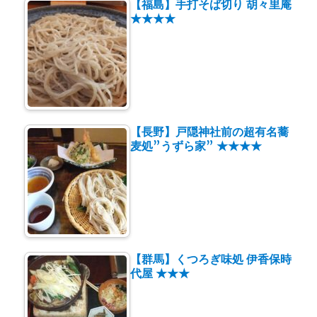
【福島】手打そば切り 胡々里庵
★★★★
【長野】戸隠神社前の超有名蕎
麦処”うずら家” ★★★★
【群馬】くつろぎ味処 伊香保時
代屋 ★★★