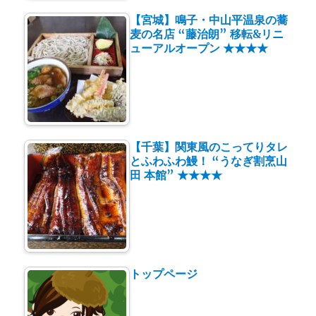
【宮城】鳴子・中山平温泉の蕎
麦の名店 “藤治朗” 移転&リニ
ューアルオープン ★★★★
【千葉】関東風のこってりタレ
とふわふわ鰻！ “うなぎ割烹山
田 本館” ★★★★
トップページ