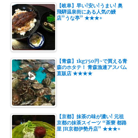
【岐阜】早い!安い!うまい! 奥
飛騨温泉街にある人気の鰻
店”うな亭” ★★★+
【青森】1kg750円~で買える青
森のホタテ！ 青森漁連アスパム
直販店 ★★★★
【京都】抹茶の味が濃い! 元祖
京都の抹茶スイーツ “茶寮 都路
里 JR京都伊勢丹店” ★★★+