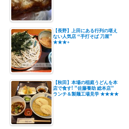
【長野】上田にある行列の堪え
ない人気店 “手打そば 刀屋”
★★★+
【秋田】本場の稲庭うどんを本
店で食す! ”佐藤養助 総本店”
ランチ＆製麺工場見学 ★★★★