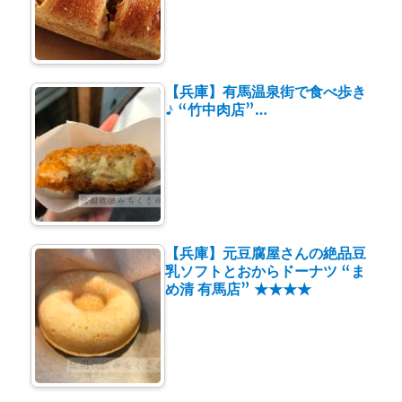
【兵庫】有馬温泉街で食べ歩き
♪ “竹中肉店”…
【兵庫】元豆腐屋さんの絶品豆
乳ソフトとおからドーナツ “ま
め清 有馬店” ★★★★