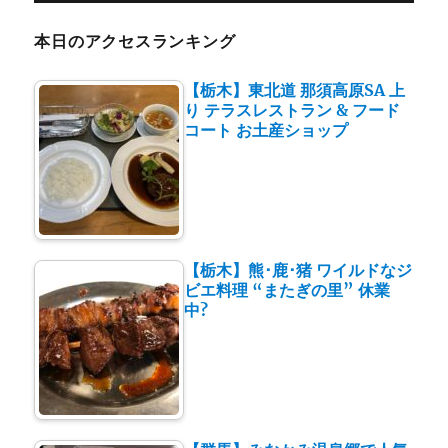
本日のアクセスランキング
【栃木】東北道 那須高原SA 上
り テラスレストラン & フード
コート お土産ショップ
【栃木】熊･鹿･猪 ワイルドなジ
ビエ料理 “またぎの里” 休業
中?