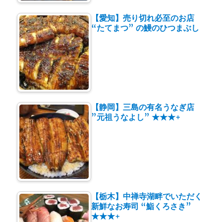
【愛知】売り切れ必至のお店
“たてまつ” の鰻のひつまぶし
【静岡】三島の有名うなぎ店
”元祖うなよし” ★★★+
【栃木】中禅寺湖畔でいただく
新鮮なお寿司 “鮨くろさき”
★★★+