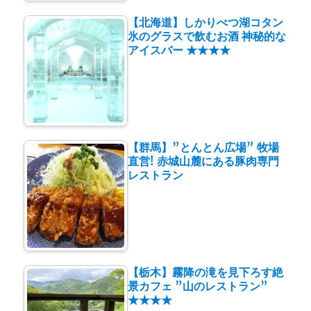
【北海道】しかりべつ湖コタン
氷のグラスで飲むお酒 神秘的な
アイスバー ★★★★
【群馬】”とんとん広場” 牧場
直営! 赤城山麓にある豚肉専門
レストラン
【栃木】霧降の滝を見下ろす絶
景カフェ ”山のレストラン”
★★★★