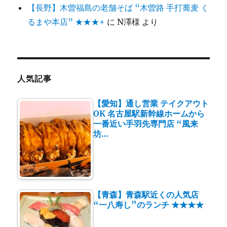
【長野】木曽福島の老舗そば “木曽路 手打蕎麦 く
るまや本店” ★★★+
に
N澤様
より
人気記事
【愛知】通し営業 テイクアウト
OK 名古屋駅新幹線ホームから
一番近い手羽先専門店 “風来
坊…
【青森】青森駅近くの人気店
“一八寿し”のランチ ★★★★