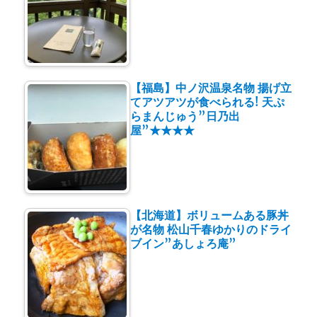
【福島】中ノ沢温泉名物 揚げ立
てアツアツが食べられる! 天ぷ
らまんじゅう”日乃出
屋”★★★★
【北海道】ボリュームある豚丼
が名物 松山千春ゆかりのドライ
ブイン”あしょろ庵”