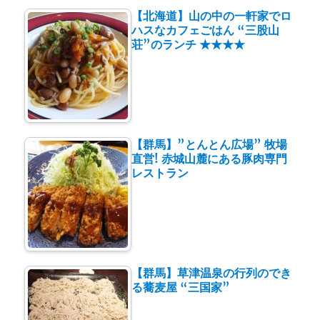
【北海道】山の中の一軒家でロ
ハスなカフェごはん “三股山
荘”のランチ ★★★★
【群馬】”とんとん広場” 牧場
直営! 赤城山麓にある豚肉専門
レストラン
【群馬】草津温泉の行列のでき
る蕎麦屋 “三国家”