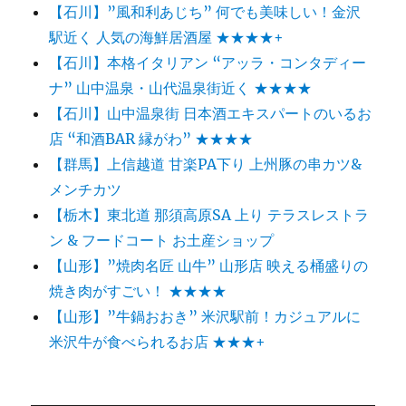
【石川】”風和利あじち” 何でも美味しい！金沢
駅近く 人気の海鮮居酒屋 ★★★★+
【石川】本格イタリアン “アッラ・コンタディー
ナ” 山中温泉・山代温泉街近く ★★★★
【石川】山中温泉街 日本酒エキスパートのいるお
店 “和酒BAR 縁がわ” ★★★★
【群馬】上信越道 甘楽PA下り 上州豚の串カツ&
メンチカツ
【栃木】東北道 那須高原SA 上り テラスレストラ
ン & フードコート お土産ショップ
【山形】”焼肉名匠 山牛” 山形店 映える桶盛りの
焼き肉がすごい！ ★★★★
【山形】”牛鍋おおき” 米沢駅前！カジュアルに
米沢牛が食べられるお店 ★★★+