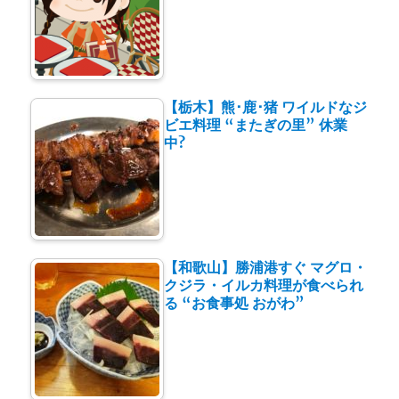
【栃木】熊･鹿･猪 ワイルドなジ
ビエ料理 “またぎの里” 休業
中?
【和歌山】勝浦港すぐ マグロ・
クジラ・イルカ料理が食べられ
る “お食事処 おがわ”