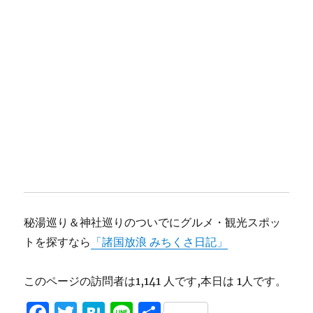
秘湯巡り＆神社巡りのついでにグルメ・観光スポッ
トを探すなら
「諸国放浪 みちくさ日記」
このページの訪問者は1,141 人です,本日は 1人です。
F
T
H
Li
共