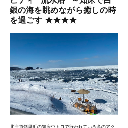
ビティ “流水浴” ～知床で白
銀の海を眺めながら癒しの時
を過ごす ★★★★
北海道斜里町の知床ウトロで行われている冬のアク