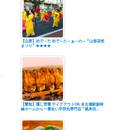
【山形】めで～た めで～た～ぁ～の～ “山形花笠
まつり” ★★★★
【愛知】通し営業 テイクアウトOK 名古屋駅新幹
線ホームから一番近い手羽先専門店 “風来坊…