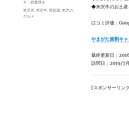
リ
キ・鉄板焼き
◆米沢牛のお土産
ー
タ
米沢市
,
米沢牛
,
登起波
,
米沢の
グ
グルメ
口コミ評価：Googl
やまがた旅割キャ
最終更新日：2016/
訪問日：2019/7月
[スポンサーリンク