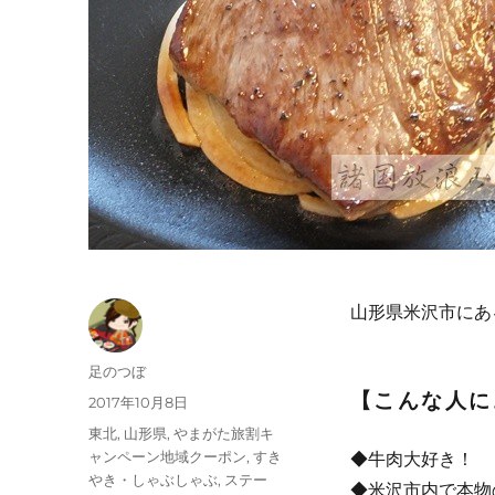
山形県米沢市にあ
投
足のつぼ
稿
【こんな人に
投
2017年10月8日
者
稿
カ
東北
,
山形県
,
やまがた旅割キ
日:
テ
ャンペーン地域クーポン
,
すき
◆牛肉大好き！
ゴ
やき・しゃぶしゃぶ
,
ステー
◆米沢市内で本物