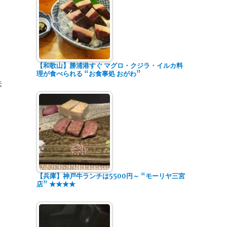
【和歌山】勝浦港すぐ マグロ・クジラ・イルカ料
理が食べられる “お食事処 おがわ”
味
【兵庫】神戸牛ランチは5500円～ “モーリヤ三宮
店” ★★★★