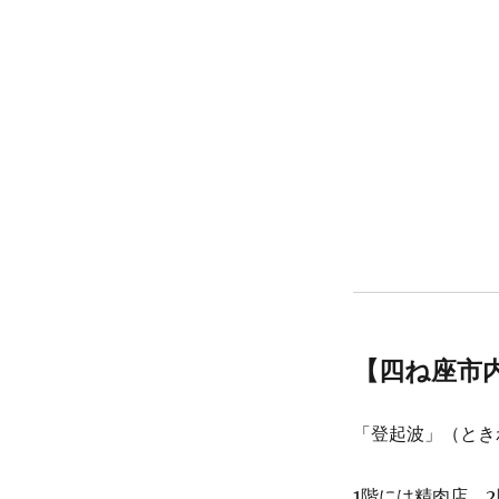
【四ね座市
「登起波」（とき
1階には精肉店、