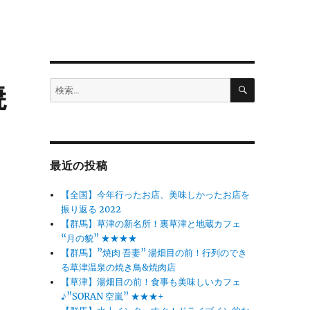
検
検
焼
索
索:
最近の投稿
【全国】今年行ったお店、美味しかったお店を
振り返る 2022
【群馬】草津の新名所！裏草津と地蔵カフェ
“月の貌” ★★★★
【群馬】”焼肉 吾妻” 湯畑目の前！行列のでき
る草津温泉の焼き鳥&焼肉店
【草津】湯畑目の前！食事も美味しいカフェ
♪”SORAN 空嵐” ★★★+