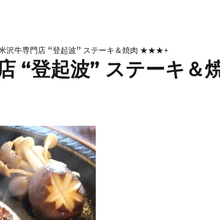
米沢牛専門店 “登起波” ステーキ＆焼肉 ★★★+
 “登起波” ステーキ＆