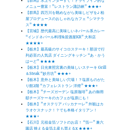
【群馬】水上インターすぐ！ドライブイン的な
メニュー豊富！”レストラン諏訪峡” ★★★+
【群馬】四万川を眺めながら美味しピザを♪ 柏
屋プロデュースのおしゃれなカフェ “シマテラ
ス” ★★★★
【宮城】歴代最高に美味しいネパール系カレー
“インドネパール料理&居酒屋KR” 大和店
★★★★+
【栃木】最高級のサイコロステーキ！那須で行
列必至の人気店 ダイニングキッチン “あ・かう
はーど” ★★★★
【栃木】日光東照宮裏の美味しいステーキ Grill
＆Steak “妙月坊” ★★★+
【栃木】意外と美味しい穴場！？塩原ものがた
り館2階 “カフェレストラン 洋燈” ★★★+
【栃木】”チーズガーデン 塩原珈琲” あの御用
邸チーズケーキのカフェが塩原にも！
【栃木】”オステリア バッカナーレ” 外観はカ
ラオケスナック！？でも本格イタリアン！
★★★+
【石川】元祖金箔ソフトのお店！ “箔一” 兼六
園店 映える金箔土産も買えるx ★★★+