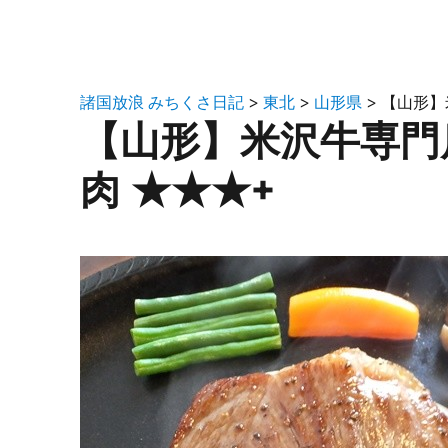
諸国放浪 みちくさ日記
>
東北
>
山形県
>
【山形】
【山形】米沢牛専門店
肉 ★★★+