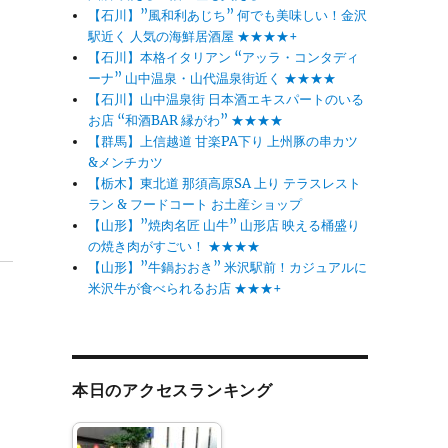
【石川】”風和利あじち” 何でも美味しい！金沢
駅近く 人気の海鮮居酒屋 ★★★★+
【石川】本格イタリアン “アッラ・コンタディ
ーナ” 山中温泉・山代温泉街近く ★★★★
【石川】山中温泉街 日本酒エキスパートのいる
お店 “和酒BAR 縁がわ” ★★★★
【群馬】上信越道 甘楽PA下り 上州豚の串カツ
&メンチカツ
【栃木】東北道 那須高原SA 上り テラスレスト
ラン & フードコート お土産ショップ
【山形】”焼肉名匠 山牛” 山形店 映える桶盛り
の焼き肉がすごい！ ★★★★
【山形】”牛鍋おおき” 米沢駅前！カジュアルに
米沢牛が食べられるお店 ★★★+
本日のアクセスランキング