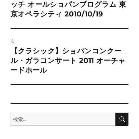
の
ッチ オールショパンプログラム 東
ナ
投
京オペラシティ 2010/10/19
ビ
稿:
ゲ
次
ー
【クラシック】ショパンコンクー
次
シ
の
ル・ガラコンサート 2011 オーチャ
投
ョ
ードホール
稿:
ン
検
検
索
索: