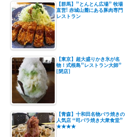
【群馬】”とんとん広場” 牧場
直営! 赤城山麓にある豚肉専門
レストラン
【東京】超大盛りかき氷が名
物！式根島”レストラン大師”
[閉店]
【青森】十和田名物バラ焼きの
人気店 “司バラ焼き大衆食堂”
★★★★