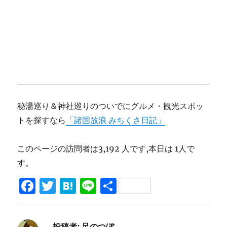
秘湯巡り＆神社巡りのついでにグルメ・観光スポッ
トを探すなら
「諸国放浪 みちくさ日記」
このページの訪問者は3,192 人です,本日は 1人で
す。
F
T
H
Li
共
a
w
at
n
有
c
it
e
e
投稿者:
足のつぼ