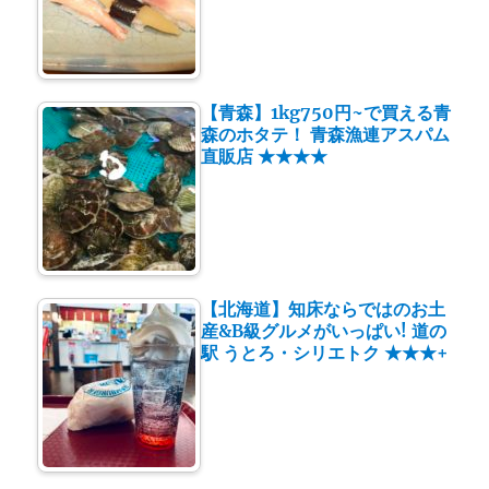
【青森】1kg750円~で買える青
森のホタテ！ 青森漁連アスパム
直販店 ★★★★
【北海道】知床ならではのお土
産&B級グルメがいっぱい! 道の
駅 うとろ・シリエトク ★★★+