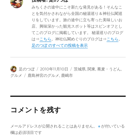
e
te
n
みちくさの途中にこそ新たな発見がある！そんなこ
b
r
a
とを気付かされながら全国の秘湯巡り＆神社仏閣巡
りをしています。旅の途中に立ち寄った美味しいお
o
店、興味深かった観光スポット等はスピンオフとし
o
てこのブログに掲載しています。 秘湯巡りのブログ
は⇒
こちら
。神社仏閣めぐりのブログは⇒
こちら
。
k
足のつぼ のすべての投稿を表示
投
投
カ
足のつぼ
2010年11月10日
茨城県
,
関東
,
蕎麦・うどん
,
稿
稿
テ
タ
グルメ
鹿島神宮のグルメ
,
鹿嶋市
者
日:
ゴ
グ
リ
ー
コメントを残す
メールアドレスが公開されることはありません。
※
が付いている
欄は必須項目です