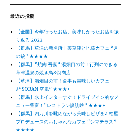
最近の投稿
【全国】今年行ったお店、美味しかったお店を振
り返る 2022
【群馬】草津の新名所！裏草津と地蔵カフェ “月
の貌” ★★★★
【群馬】”焼肉 吾妻” 湯畑目の前！行列のできる
草津温泉の焼き鳥&焼肉店
【草津】湯畑目の前！食事も美味しいカフェ
♪”SORAN 空嵐” ★★★+
【群馬】水上インターすぐ！ドライブイン的なメ
ニュー豊富！”レストラン諏訪峡” ★★★+
【群馬】四万川を眺めながら美味しピザを♪ 柏屋
プロデュースのおしゃれなカフェ “シマテラス”
★★★★