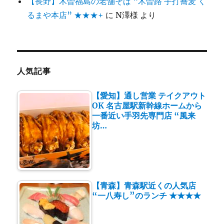
【長野】木曽福島の老舗そば “木曽路 手打蕎麦 く
るまや本店” ★★★+
に
N澤様
より
人気記事
【愛知】通し営業 テイクアウト
OK 名古屋駅新幹線ホームから
一番近い手羽先専門店 “風来
坊…
【青森】青森駅近くの人気店
“一八寿し”のランチ ★★★★