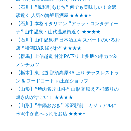
【石川】”風和利あじち” 何でも美味しい！金沢
駅近く 人気の海鮮居酒屋 ★★★★+
【石川】本格イタリアン “アッラ・コンタディー
ナ” 山中温泉・山代温泉街近く ★★★★
【石川】山中温泉街 日本酒エキスパートのいるお
店 “和酒BAR 縁がわ” ★★★★
【群馬】上信越道 甘楽PA下り 上州豚の串カツ&
メンチカツ
【栃木】東北道 那須高原SA 上り テラスレストラ
ン & フードコート お土産ショップ
【山形】”焼肉名匠 山牛” 山形店 映える桶盛りの
焼き肉がすごい！ ★★★★
【山形】”牛鍋おおき” 米沢駅前！カジュアルに
米沢牛が食べられるお店 ★★★+