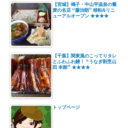
【宮城】鳴子・中山平温泉の蕎
麦の名店 “藤治朗” 移転&リニ
ューアルオープン ★★★★
【千葉】関東風のこってりタレ
とふわふわ鰻！ “うなぎ割烹山
田 本館” ★★★★
トップページ