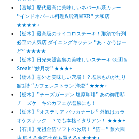
【宮城】歴代最高に美味しいネパール系カレー
“インドネパール料理&居酒屋KR” 大和店
★★★★+
【栃木】最高級のサイコロステーキ！那須で行列
必至の人気店 ダイニングキッチン “あ・かうはー
ど” ★★★★
【栃木】日光東照宮裏の美味しいステーキ Grill＆
Steak “妙月坊” ★★★+
【栃木】意外と美味しい穴場！？塩原ものがたり
館2階 “カフェレストラン 洋燈” ★★★+
【栃木】”チーズガーデン 塩原珈琲” あの御用邸
チーズケーキのカフェが塩原にも！
【栃木】”オステリア バッカナーレ” 外観はカラ
オケスナック！？でも本格イタリアン！ ★★★+
【石川】元祖金箔ソフトのお店！ “箔一” 兼六園
店 映える金箔土産も買えるx ★★★+