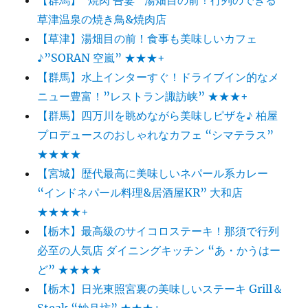
る”ア
草津温泉の焼き鳥&焼肉店
イ
【草津】湯畑目の前！食事も美味しいカフェ
ス
ロ
♪”SORAN 空嵐” ★★★+
ッ
【群馬】水上インターすぐ！ドライブイン的なメ
ジ”宿
ニュー豊富！”レストラン諏訪峡” ★★★+
泊
体
【群馬】四万川を眺めながら美味しピザを♪ 柏屋
験
プロデュースのおしゃれなカフェ “シマテラス”
[し
★★★★
か
り
【宮城】歴代最高に美味しいネパール系カレー
べ
“インドネパール料理&居酒屋KR” 大和店
つ
★★★★+
湖
コ
【栃木】最高級のサイコロステーキ！那須で行列
タ
必至の人気店 ダイニングキッチン “あ・かうはー
ン
ど” ★★★★
]
★★★★★
【栃木】日光東照宮裏の美味しいステーキ Grill＆
に
Steak “妙月坊” ★★★+