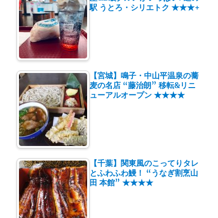
駅 うとろ・シリエトク ★★★+
【宮城】鳴子・中山平温泉の蕎
麦の名店 “藤治朗” 移転&リニ
ューアルオープン ★★★★
【千葉】関東風のこってりタレ
とふわふわ鰻！ “うなぎ割烹山
田 本館” ★★★★