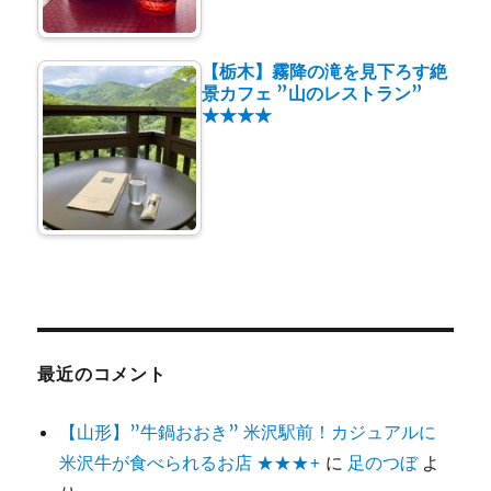
【栃木】霧降の滝を見下ろす絶
景カフェ ”山のレストラン”
★★★★
最近のコメント
【山形】”牛鍋おおき” 米沢駅前！カジュアルに
米沢牛が食べられるお店 ★★★+
に
足のつぼ
よ