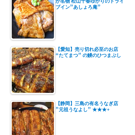
が名物 松山千春ゆかりのドライ
ブイン”あしょろ庵”
【愛知】売り切れ必至のお店
“たてまつ” の鰻のひつまぶし
【静岡】三島の有名うなぎ店
”元祖うなよし” ★★★+