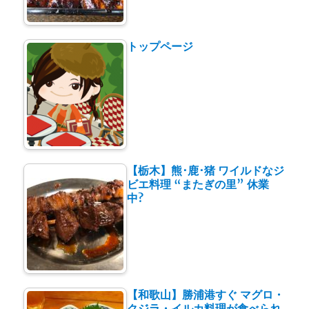
トップページ
【栃木】熊･鹿･猪 ワイルドなジ
ビエ料理 “またぎの里” 休業
中?
【和歌山】勝浦港すぐ マグロ・
クジラ・イルカ料理が食べられ