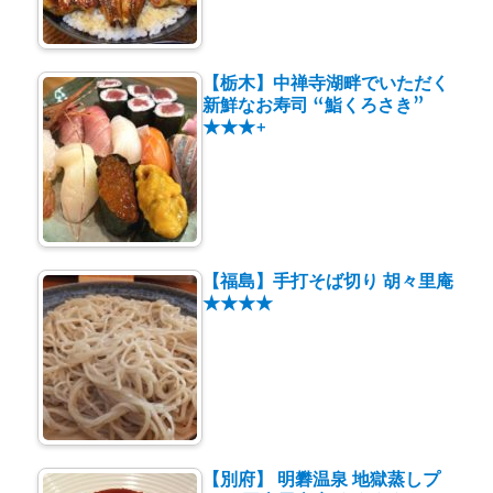
【栃木】中禅寺湖畔でいただく
新鮮なお寿司 “鮨くろさき”
★★★+
【福島】手打そば切り 胡々里庵
★★★★
【別府】 明礬温泉 地獄蒸しプ