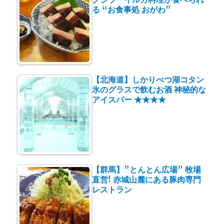
る “お食事処 おがわ”
【北海道】しかりべつ湖コタン
氷のグラスで飲むお酒 神秘的な
アイスバー ★★★★
【群馬】”とんとん広場” 牧場
直営! 赤城山麓にある豚肉専門
レストラン