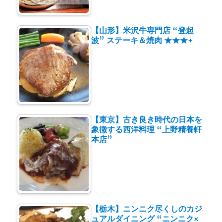
【山形】米沢牛専門店 “登起
波” ステーキ＆焼肉 ★★★+
【東京】古き良き時代の日本を
象徴する西洋料理 “上野精養軒
本店”
【栃木】ニンニク尽くしのカジ
ュアルダイニング “ニンニク×