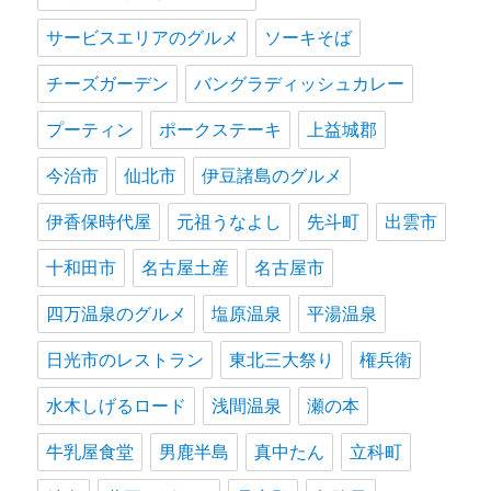
サービスエリアのグルメ
ソーキそば
チーズガーデン
バングラディッシュカレー
プーティン
ポークステーキ
上益城郡
今治市
仙北市
伊豆諸島のグルメ
伊香保時代屋
元祖うなよし
先斗町
出雲市
十和田市
名古屋土産
名古屋市
四万温泉のグルメ
塩原温泉
平湯温泉
日光市のレストラン
東北三大祭り
権兵衛
水木しげるロード
浅間温泉
瀬の本
牛乳屋食堂
男鹿半島
真中たん
立科町