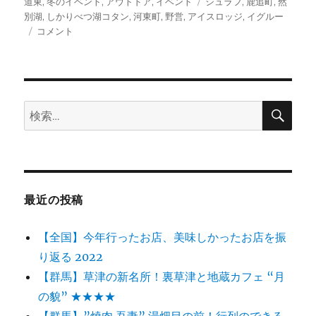
稿
テ
タ
道東
,
冬のイベント
,
アウトドア
,
イベント
シュラフ
,
鹿追町
,
然
日:
ゴ
グ
別湖
,
しかりべつ湖コタン
,
河東町
,
野営
,
アイスロッジ
,
イグルー
【北
リ
コメント
海
ー
道】
室
内
マ
検
検
索
イ
索:
ナ
ス
7
度！
極
最近の投稿
寒
用
【全国】今年行ったお店、美味しかったお店を振
シ
ュ
り返る 2022
ラ
【群馬】草津の新名所！裏草津と地蔵カフェ “月
フ
の貌” ★★★★
で
眠
【群馬】”焼肉 吾妻” 湯畑目の前！行列のできる