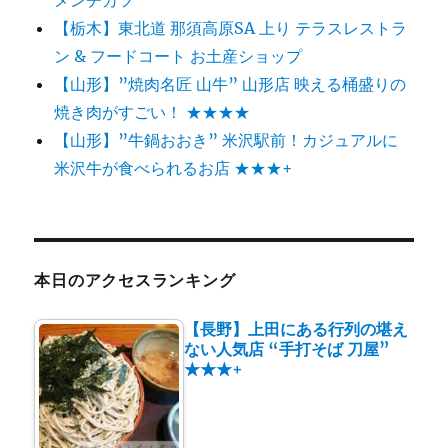
【栃木】東北道 那須高原SA 上り テラスレストラ
ン & フードコート お土産ショップ
【山形】”焼肉名匠 山牛” 山形店 映える桶盛りの
焼き肉がすごい！ ★★★★
【山形】”牛鍋おおき” 米沢駅前！カジュアルに
米沢牛が食べられるお店 ★★★+
本日のアクセスランキング
【長野】上田にある行列の堪え
ない人気店 “手打そば 刀屋”
★★★+