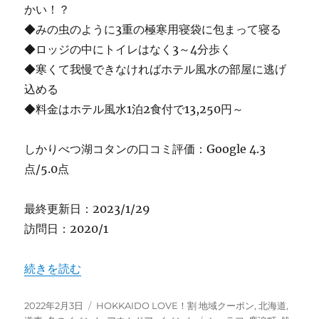
かい！？
◆みの虫のように3重の極寒用寝袋に包まって寝る
◆ロッジの中にトイレはなく3～4分歩く
◆寒くて我慢できなければホテル風水の部屋に逃げ
込める
◆料金はホテル風水1泊2食付で13,250円～
しかりべつ湖コタンの口コミ評価：Google 4.3
点/5.0点
最終更新日：2023/1/29
訪問日：2020/1
“【北海道】室内マイナス7度！極寒用シュラフで眠る”アイ
続きを読む
投
カ
2022年2月3日
HOKKAIDO LOVE！割 地域クーポン
,
北海道
,