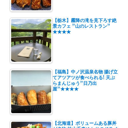
【栃木】霧降の滝を見下ろす絶
景カフェ ”山のレストラン”
★★★★
【福島】中ノ沢温泉名物 揚げ立
てアツアツが食べられる! 天ぷ
らまんじゅう”日乃出
屋”★★★★
【北海道】ボリュームある豚丼