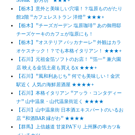
【栃木】意外と美味しい穴場！？塩原ものがたり
館2階 “カフェレストラン 洋燈” ★★★+
【栃木】”チーズガーデン 塩原珈琲” あの御用邸
チーズケーキのカフェが塩原にも！
【栃木】”オステリア バッカナーレ” 外観はカラ
オケスナック！？でも本格イタリアン！ ★★★+
【石川】元祖金箔ソフトのお店！ “箔一” 兼六園
店 映える金箔土産も買えるx ★★★+
【石川】”風和利あじち” 何でも美味しい！金沢
駅近く 人気の海鮮居酒屋 ★★★★+
【石川】本格イタリアン “アッラ・コンタディー
ナ” 山中温泉・山代温泉街近く ★★★★
【石川】山中温泉街 日本酒エキスパートのいるお
店 “和酒BAR 縁がわ” ★★★★
【群馬】上信越道 甘楽PA下り 上州豚の串カツ&
メンチカツ