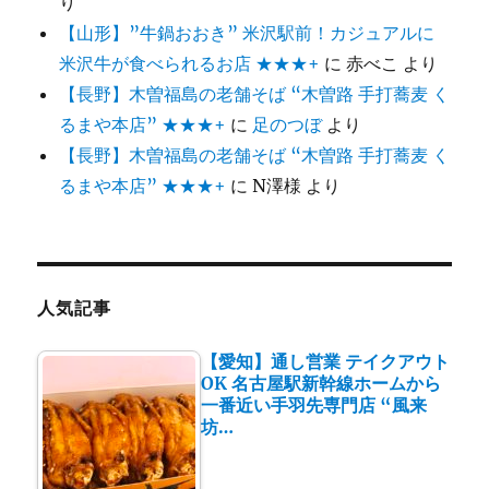
り
【山形】”牛鍋おおき” 米沢駅前！カジュアルに
米沢牛が食べられるお店 ★★★+
に
赤べこ
より
【長野】木曽福島の老舗そば “木曽路 手打蕎麦 く
るまや本店” ★★★+
に
足のつぼ
より
【長野】木曽福島の老舗そば “木曽路 手打蕎麦 く
るまや本店” ★★★+
に
N澤様
より
人気記事
【愛知】通し営業 テイクアウト
OK 名古屋駅新幹線ホームから
一番近い手羽先専門店 “風来
坊…