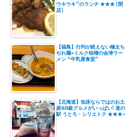
ウキウキ”のランチ ★★★ [閉
店]
【福島】行列が絶えない極太ち
ぢれ麺×ミルク味噌の会津ラー
メン “牛乳屋食堂”
【北海道】知床ならではのお土
産&B級グルメがいっぱい! 道の
駅 うとろ・シリエトク ★★★+