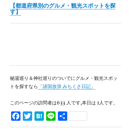
【都道府県別のグルメ・観光スポットを探
す】
秘湯巡り＆神社巡りのついでにグルメ・観光スポッ
トを探すなら
「諸国放浪 みちくさ日記」
このページの訪問者は633 人です,本日は 1人です。
F
T
H
Li
共
a
w
at
n
有