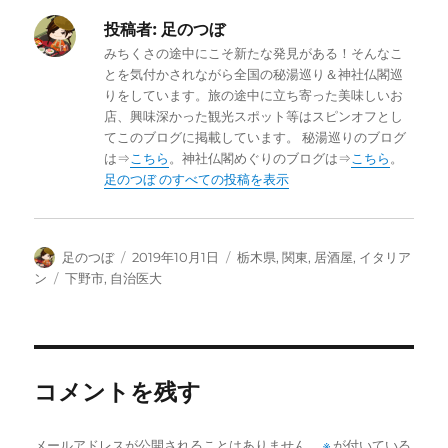
c
it
e
e
投稿者:
足のつぼ
e
te
n
みちくさの途中にこそ新たな発見がある！そんなこ
b
r
a
とを気付かされながら全国の秘湯巡り＆神社仏閣巡
りをしています。旅の途中に立ち寄った美味しいお
o
店、興味深かった観光スポット等はスピンオフとし
o
てこのブログに掲載しています。 秘湯巡りのブログ
は⇒
こちら
。神社仏閣めぐりのブログは⇒
こちら
。
k
足のつぼ のすべての投稿を表示
投
投
カ
足のつぼ
2019年10月1日
栃木県
,
関東
,
居酒屋
,
イタリア
稿
稿
テ
タ
ン
下野市
,
自治医大
者
日:
ゴ
グ
リ
ー
コメントを残す
メールアドレスが公開されることはありません。
※
が付いている