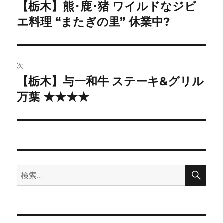
稿
【栃木】熊･鹿･猪 ワイルドなジビ
前
の
エ料理 “またぎの里” 休業中?
ナ
投
ビ
稿:
ゲ
次
【栃木】与一和牛 ステーキ&グリル
次
ー
の
万葉 ★★★★
シ
投
稿:
ョ
ン
検
検
索
索: