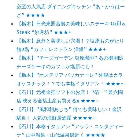
必至の人気店 ダイニングキッチン “あ・かうはー
ど” ★★★★
【栃木】日光東照宮裏の美味しいステーキ Grill＆
Steak “妙月坊” ★★★+
【栃木】意外と美味しい穴場！？塩原ものがたり
館2階 “カフェレストラン 洋燈” ★★★+
【栃木】”チーズガーデン 塩原珈琲” あの御用邸
チーズケーキのカフェが塩原にも！
【栃木】”オステリア バッカナーレ” 外観はカラ
オケスナック！？でも本格イタリアン！ ★★★+
【石川】元祖金箔ソフトのお店！ “箔一” 兼六園
店 映える金箔土産も買えるx ★★★+
【石川】”風和利あじち” 何でも美味しい！金沢
駅近く 人気の海鮮居酒屋 ★★★★+
【石川】本格イタリアン “アッラ・コンタディー
ナ” 山中温泉・山代温泉街近く ★★★★