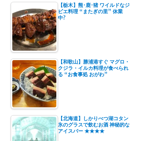
【栃木】熊･鹿･猪 ワイルドなジ
ビエ料理 “またぎの里” 休業
中?
【和歌山】勝浦港すぐ マグロ・
クジラ・イルカ料理が食べられ
る “お食事処 おがわ”
【北海道】しかりべつ湖コタン
氷のグラスで飲むお酒 神秘的な
アイスバー ★★★★