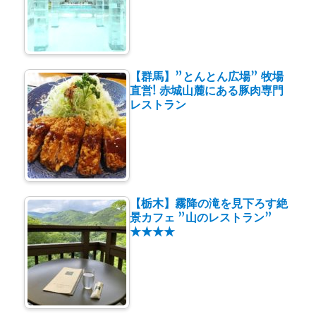
【群馬】”とんとん広場” 牧場
直営! 赤城山麓にある豚肉専門
レストラン
【栃木】霧降の滝を見下ろす絶
景カフェ ”山のレストラン”
★★★★