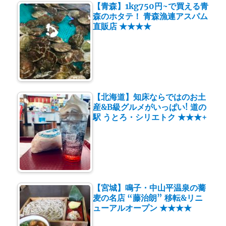
【青森】1kg750円~で買える青
森のホタテ！ 青森漁連アスパム
直販店 ★★★★
【北海道】知床ならではのお土
産&B級グルメがいっぱい! 道の
駅 うとろ・シリエトク ★★★+
【宮城】鳴子・中山平温泉の蕎
麦の名店 “藤治朗” 移転&リニ
ューアルオープン ★★★★