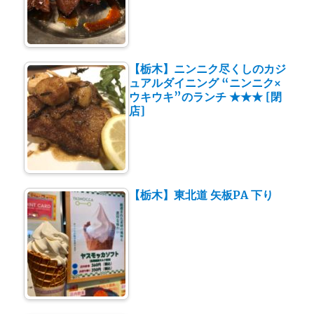
【栃木】ニンニク尽くしのカジ
ュアルダイニング “ニンニク×
ウキウキ”のランチ ★★★ [閉
店]
【栃木】東北道 矢板PA 下り