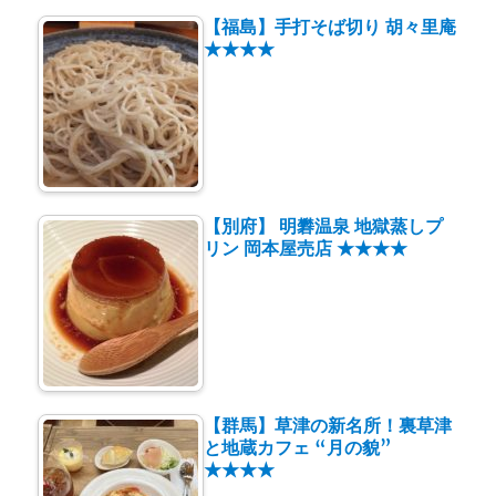
【福島】手打そば切り 胡々里庵
★★★★
【別府】 明礬温泉 地獄蒸しプ
リン 岡本屋売店 ★★★★
【群馬】草津の新名所！裏草津
と地蔵カフェ “月の貌”
★★★★