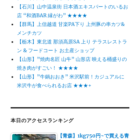
【石川】山中温泉街 日本酒エキスパートのいるお
店 “和酒BAR 縁がわ” ★★★★
【群馬】上信越道 甘楽PA下り 上州豚の串カツ&
メンチカツ
【栃木】東北道 那須高原SA 上り テラスレストラ
ン & フードコート お土産ショップ
【山形】”焼肉名匠 山牛” 山形店 映える桶盛りの
焼き肉がすごい！ ★★★★
【山形】”牛鍋おおき” 米沢駅前！カジュアルに
米沢牛が食べられるお店 ★★★+
本日のアクセスランキング
【青森】1kg750円~で買える青