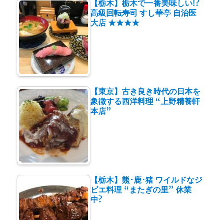
【栃木】栃木で一番美味しい!?
高級回転寿司 すし華亭 自治医
大店 ★★★★
【東京】古き良き時代の日本を
象徴する西洋料理 “上野精養軒
本店”
【栃木】熊･鹿･猪 ワイルドなジ
ビエ料理 “またぎの里” 休業
中?