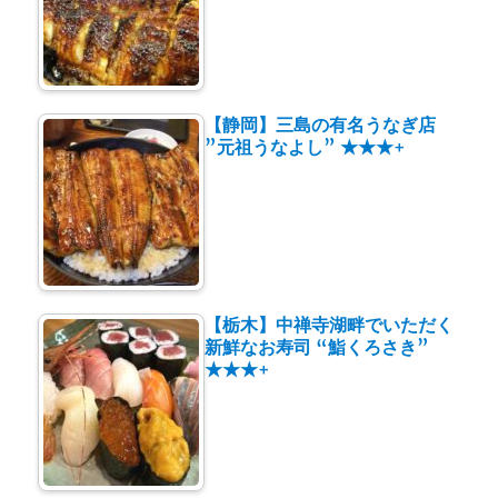
【静岡】三島の有名うなぎ店
”元祖うなよし” ★★★+
【栃木】中禅寺湖畔でいただく
新鮮なお寿司 “鮨くろさき”
★★★+