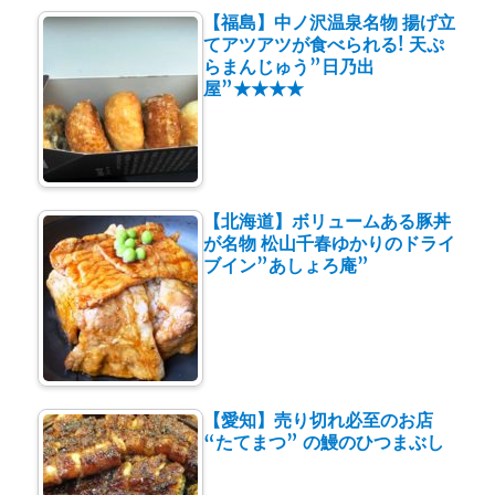
【福島】中ノ沢温泉名物 揚げ立
てアツアツが食べられる! 天ぷ
らまんじゅう”日乃出
屋”★★★★
【北海道】ボリュームある豚丼
が名物 松山千春ゆかりのドライ
ブイン”あしょろ庵”
【愛知】売り切れ必至のお店
“たてまつ” の鰻のひつまぶし