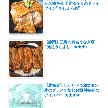
が名物 松山千春ゆかりのドライ
ブイン”あしょろ庵”
【静岡】三島の有名うなぎ店
”元祖うなよし” ★★★+
【北海道】しかりべつ湖コタン
氷のグラスで飲むお酒 神秘的な
アイスバー ★★★★