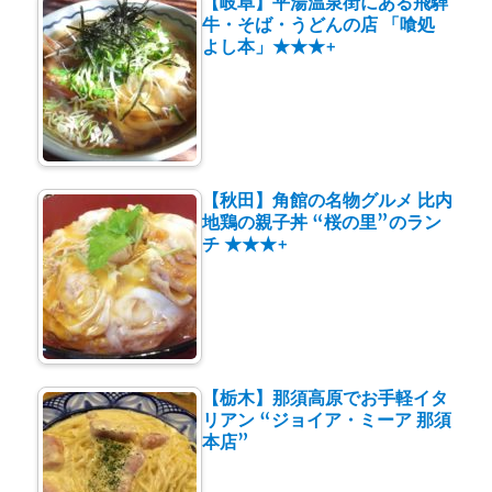
【岐阜】平湯温泉街にある飛騨
牛・そば・うどんの店 「喰処
よし本」★★★+
【秋田】角館の名物グルメ 比内
地鶏の親子丼 “桜の里”のラン
チ ★★★+
【栃木】那須高原でお手軽イタ
リアン “ジョイア・ミーア 那須
本店”