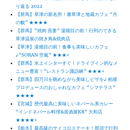
カ
り返る 2022
フ
【群馬】草津の新名所！裏草津と地蔵カフェ “月
ェ
の貌” ★★★★
然
別
【群馬】”焼肉 吾妻” 湯畑目の前！行列のできる
湖
草津温泉の焼き鳥&焼肉店
畔
【草津】湯畑目の前！食事も美味しいカフェ
“カ
フ
♪”SORAN 空嵐” ★★★+
ェ
【群馬】水上インターすぐ！ドライブイン的なメ
ム
ニュー豊富！”レストラン諏訪峡” ★★★+
バ
ン
【群馬】四万川を眺めながら美味しピザを♪ 柏屋
チ”
プロデュースのおしゃれなカフェ “シマテラス”
★★★★
★★★★
に
【宮城】歴代最高に美味しいネパール系カレー
“インドネパール料理&居酒屋KR” 大和店
★★★★+
【栃木】最高級のサイコロステーキ！那須で行列