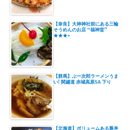
【奈良】大神神社前にある三輪
そうめんのお店 “福神堂”
★★★+
【群馬】ぶー次郎ラーメンうま
い! 関越道 赤城高原SA 下り
【北海道】ボリュームある豚丼