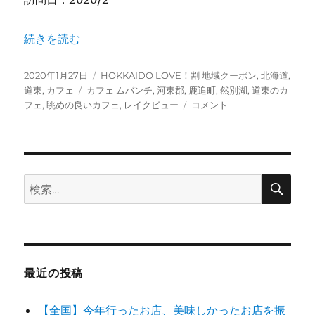
“【北海道】湖を眺めながるおしゃれなカフェ 然別湖畔 “カ
続きを読む
投
カ
2020年1月27日
HOKKAIDO LOVE！割 地域クーポン
,
北海道
,
稿
タ
テ
道東
,
カフェ
カフェ ムバンチ
,
河東郡
,
鹿追町
,
然別湖
,
道東のカ
日:
グ
ゴ
【北
フェ
,
眺めの良いカフェ
,
レイクビュー
コメント
リ
海
ー
道】
湖
を
眺
検
検
索
め
索:
な
が
る
お
し
最近の投稿
ゃ
れ
【全国】今年行ったお店、美味しかったお店を振
な