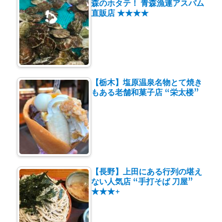
森のホタテ！ 青森漁連アスパム
直販店 ★★★★
【栃木】塩原温泉名物とて焼き
もある老舗和菓子店 “栄太楼”
【長野】上田にある行列の堪え
ない人気店 “手打そば 刀屋”
★★★+