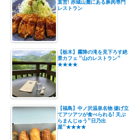
直営! 赤城山麓にある豚肉専門
レストラン
【栃木】霧降の滝を見下ろす絶
景カフェ ”山のレストラン”
★★★★
【福島】中ノ沢温泉名物 揚げ立
てアツアツが食べられる! 天ぷ
らまんじゅう”日乃出
屋”★★★★