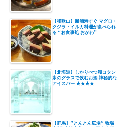
【和歌山】勝浦港すぐ マグロ・
クジラ・イルカ料理が食べられ
る “お食事処 おがわ”
【北海道】しかりべつ湖コタン
氷のグラスで飲むお酒 神秘的な
アイスバー ★★★★
【群馬】”とんとん広場” 牧場