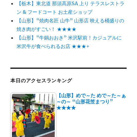
【栃木】東北道 那須高原SA 上り テラスレストラ
ン & フードコート お土産ショップ
【山形】”焼肉名匠 山牛” 山形店 映える桶盛りの
焼き肉がすごい！ ★★★★
【山形】”牛鍋おおき” 米沢駅前！カジュアルに
米沢牛が食べられるお店 ★★★+
本日のアクセスランキング
【山形】めで～た めで～た～ぁ
～の～ “山形花笠まつり”
★★★★