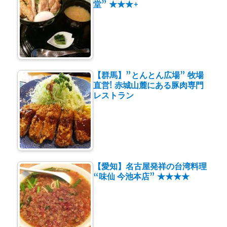
堂” ★★★+
【群馬】”とんとん広場” 牧場
直営! 赤城山麓にある豚肉専門
レストラン
【愛知】名古屋発祥の台湾料理
“味仙 今池本店” ★★★★