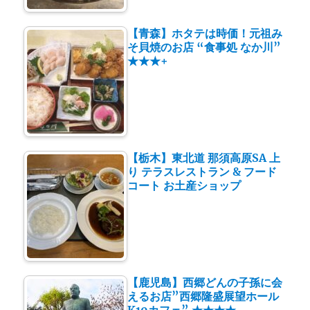
【青森】ホタテは時価！元祖み
そ貝焼のお店 “食事処 なか川”
★★★+
【栃木】東北道 那須高原SA 上
り テラスレストラン & フード
コート お土産ショップ
【鹿児島】西郷どんの子孫に会
えるお店”西郷隆盛展望ホール
K10カフェ” ★★★★