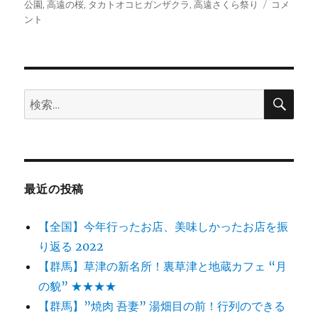
日:
グ
ゴ
【長
公園
,
高遠の桜
,
タカトオコヒガンザクラ
,
高遠さくら祭り
コメ
リ
野】
ント
ー
天
下
第
一
の
検
検
索
さ
索:
く
ら”高
遠
城
址
最近の投稿
公
園”さ
【全国】今年行ったお店、美味しかったお店を振
く
ら
り返る 2022
祭
【群馬】草津の新名所！裏草津と地蔵カフェ “月
り
の貌” ★★★★
★★★★
に
【群馬】”焼肉 吾妻” 湯畑目の前！行列のできる