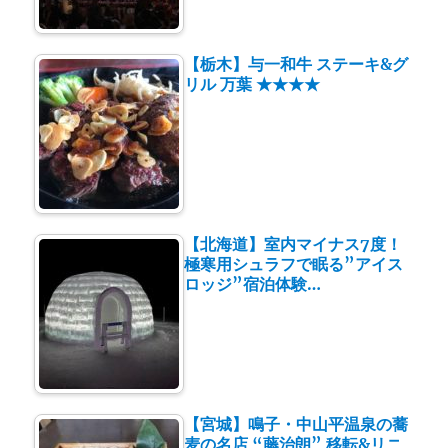
【栃木】与一和牛 ステーキ&グ
リル 万葉 ★★★★
【北海道】室内マイナス7度！
極寒用シュラフで眠る”アイス
ロッジ”宿泊体験…
【宮城】鳴子・中山平温泉の蕎
麦の名店 “藤治朗” 移転&リニ