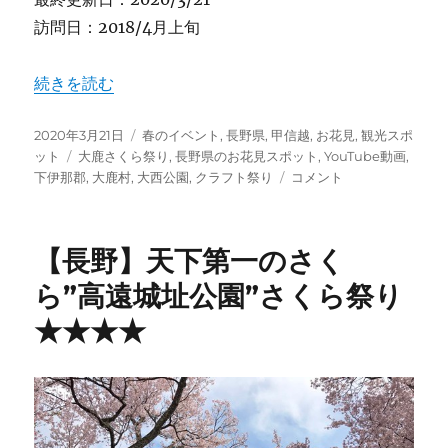
訪問日：2018/4月上旬
“【長野】赤石岳をバックに3千本の桜 “大西公園” ★★★
続きを読む
投
カ
2020年3月21日
春のイベント
,
長野県
,
甲信越
,
お花見
,
観光スポ
稿
タ
テ
ット
大鹿さくら祭り
,
長野県のお花見スポット
,
YouTube動画
,
日:
グ
ゴ
【長
下伊那郡
,
大鹿村
,
大西公園
,
クラフト祭り
コメント
リ
野】
ー
赤
石
【長野】天下第一のさく
岳
を
ら”高遠城址公園”さくら祭り
バ
★★★★
ッ
ク
に
3
千
本