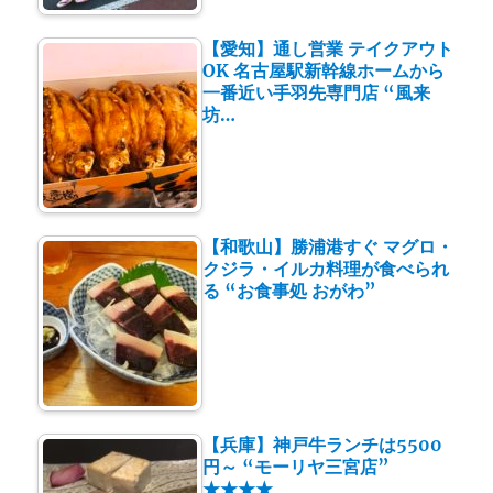
【愛知】通し営業 テイクアウト
OK 名古屋駅新幹線ホームから
一番近い手羽先専門店 “風来
坊…
【和歌山】勝浦港すぐ マグロ・
クジラ・イルカ料理が食べられ
る “お食事処 おがわ”
【兵庫】神戸牛ランチは5500
円～ “モーリヤ三宮店”
★★★★