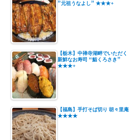
”元祖うなよし” ★★★+
【栃木】中禅寺湖畔でいただく
新鮮なお寿司 “鮨くろさき”
★★★+
【福島】手打そば切り 胡々里庵
★★★★