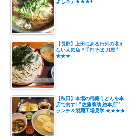
よし本」★★★+
【長野】上田にある行列の堪え
ない人気店 “手打そば 刀屋”
★★★+
【秋田】本場の稲庭うどんを本
店で食す! ”佐藤養助 総本店”
ランチ＆製麺工場見学 ★★★★