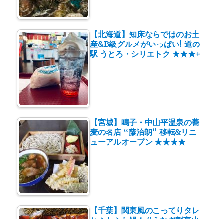
【北海道】知床ならではのお土
産&B級グルメがいっぱい! 道の
駅 うとろ・シリエトク ★★★+
【宮城】鳴子・中山平温泉の蕎
麦の名店 “藤治朗” 移転&リニ
ューアルオープン ★★★★
【千葉】関東風のこってりタレ