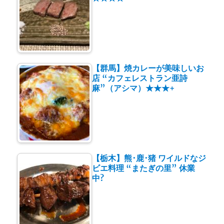
【群馬】焼カレーが美味しいお
店 “カフェレストラン亜詩
麻”（アシマ）★★★+
【栃木】熊･鹿･猪 ワイルドなジ
ビエ料理 “またぎの里” 休業
中?