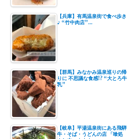
【兵庫】有馬温泉街で食べ歩き
♪ “竹中肉店”…
【群馬】みなかみ温泉巡りの帰
りに 不思議な食感!? “大とろ牛
乳”
【岐阜】平湯温泉街にある飛騨
牛・そば・うどんの店 「喰処