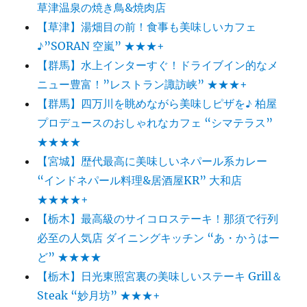
草津温泉の焼き鳥&焼肉店
【草津】湯畑目の前！食事も美味しいカフェ
♪”SORAN 空嵐” ★★★+
【群馬】水上インターすぐ！ドライブイン的なメ
ニュー豊富！”レストラン諏訪峡” ★★★+
【群馬】四万川を眺めながら美味しピザを♪ 柏屋
プロデュースのおしゃれなカフェ “シマテラス”
★★★★
【宮城】歴代最高に美味しいネパール系カレー
“インドネパール料理&居酒屋KR” 大和店
★★★★+
【栃木】最高級のサイコロステーキ！那須で行列
必至の人気店 ダイニングキッチン “あ・かうはー
ど” ★★★★
【栃木】日光東照宮裏の美味しいステーキ Grill＆
Steak “妙月坊” ★★★+