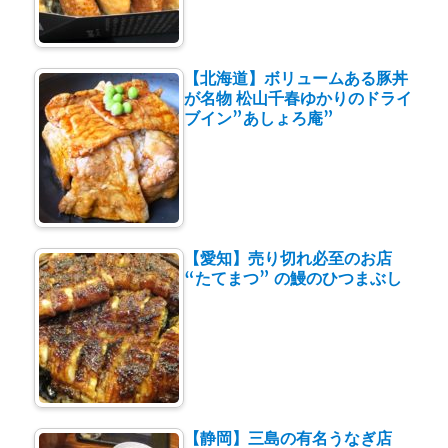
【北海道】ボリュームある豚丼
が名物 松山千春ゆかりのドライ
ブイン”あしょろ庵”
【愛知】売り切れ必至のお店
“たてまつ” の鰻のひつまぶし
【静岡】三島の有名うなぎ店