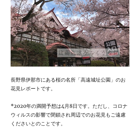
の
桜
“大
西
公
園”
★★★★
に
長野県伊那市にある桜の名所「高遠城址公園」のお
花見レポートです。
*2020年の満開予想は4月8日です。ただし、コロナ
ウィルスの影響で閉鎖され周辺でのお花見もご遠慮
くださいとのことです。