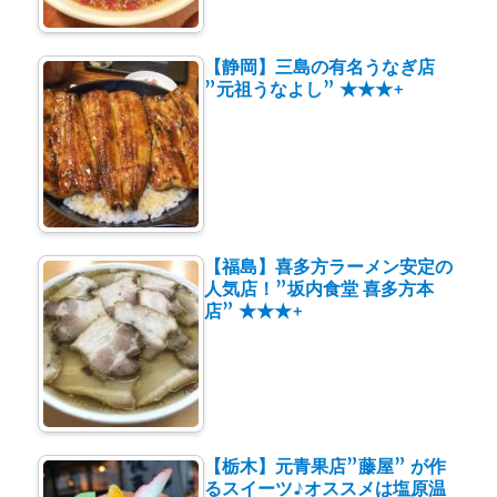
【静岡】三島の有名うなぎ店
”元祖うなよし” ★★★+
【福島】喜多方ラーメン安定の
人気店！”坂内食堂 喜多方本
店” ★★★+
【栃木】元青果店”藤屋” が作
るスイーツ♪オススメは塩原温