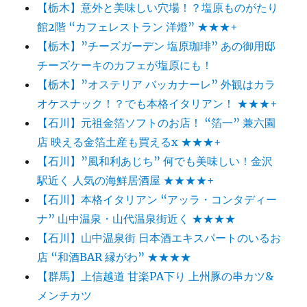
【栃木】意外と美味しい穴場！？塩原ものがたり
館2階 “カフェレストラン 洋燈” ★★★+
【栃木】”チーズガーデン 塩原珈琲” あの御用邸
チーズケーキのカフェが塩原にも！
【栃木】”オステリア バッカナーレ” 外観はカラ
オケスナック！？でも本格イタリアン！ ★★★+
【石川】元祖金箔ソフトのお店！ “箔一” 兼六園
店 映える金箔土産も買えるx ★★★+
【石川】”風和利あじち” 何でも美味しい！金沢
駅近く 人気の海鮮居酒屋 ★★★★+
【石川】本格イタリアン “アッラ・コンタディー
ナ” 山中温泉・山代温泉街近く ★★★★
【石川】山中温泉街 日本酒エキスパートのいるお
店 “和酒BAR 縁がわ” ★★★★
【群馬】上信越道 甘楽PA下り 上州豚の串カツ&
メンチカツ