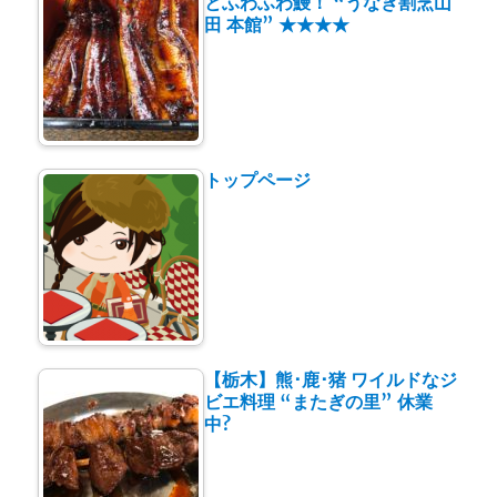
とふわふわ鰻！ “うなぎ割烹山
田 本館” ★★★★
トップページ
【栃木】熊･鹿･猪 ワイルドなジ
ビエ料理 “またぎの里” 休業
中?