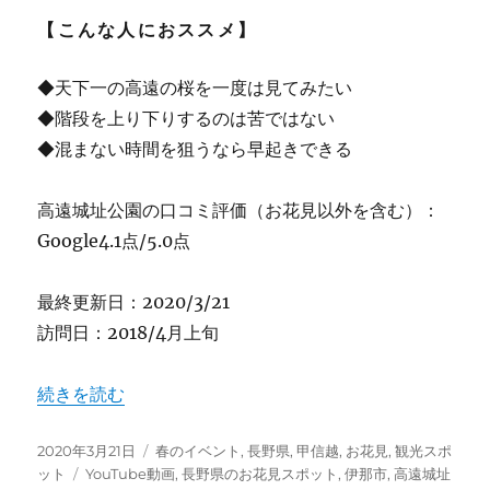
【こんな人におススメ】
◆天下一の高遠の桜を一度は見てみたい
◆階段を上り下りするのは苦ではない
◆混まない時間を狙うなら早起きできる
高遠城址公園の口コミ評価（お花見以外を含む）：
Google4.1点/5.0点
最終更新日：2020/3/21
訪問日：2018/4月上旬
“【長野】天下第一のさくら”高遠城址公園”さくら祭り ★
続きを読む
投
カ
2020年3月21日
春のイベント
,
長野県
,
甲信越
,
お花見
,
観光スポ
稿
タ
テ
ット
YouTube動画
,
長野県のお花見スポット
,
伊那市
,
高遠城址