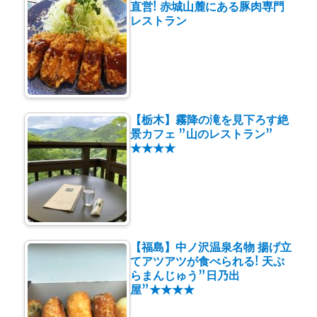
直営! 赤城山麓にある豚肉専門
レストラン
【栃木】霧降の滝を見下ろす絶
景カフェ ”山のレストラン”
★★★★
【福島】中ノ沢温泉名物 揚げ立
てアツアツが食べられる! 天ぷ
らまんじゅう”日乃出
屋”★★★★