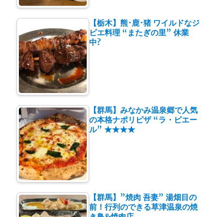
【栃木】熊･鹿･猪 ワイルドなジ
ビエ料理 “またぎの里” 休業
中?
【群馬】みなかみ温泉郷で人気
の本格ナポリピザ “ラ・ビエー
ル” ★★★★
【群馬】”焼肉 吾妻” 湯畑目の
前！行列のできる草津温泉の焼
き鳥&焼肉店