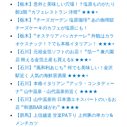
【栃木】意外と美味しい穴場！？塩原ものがたり
館2階 “カフェレストラン 洋燈” ★★★+
【栃木】”チーズガーデン 塩原珈琲” あの御用邸
チーズケーキのカフェが塩原にも！
【栃木】”オステリア バッカナーレ” 外観はカラ
オケスナック！？でも本格イタリアン！ ★★★+
【石川】元祖金箔ソフトのお店！ “箔一” 兼六園
店 映える金箔土産も買えるx ★★★+
【石川】”風和利あじち” 何でも美味しい！金沢
駅近く 人気の海鮮居酒屋 ★★★★+
【石川】本格イタリアン “アッラ・コンタディー
ナ” 山中温泉・山代温泉街近く ★★★★
【石川】山中温泉街 日本酒エキスパートのいるお
店 “和酒BAR 縁がわ” ★★★★
【群馬】上信越道 甘楽PA下り 上州豚の串カツ&
メンチカツ