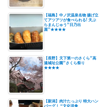
【福島】中ノ沢温泉名物 揚げ立
てアツアツが食べられる! 天ぷ
らまんじゅう”日乃出
屋”★★★★
【長野】天下第一のさくら”高
遠城址公園”さくら祭り
★★★★
【新潟】肉汁たっぷり 特大ハン
バーグ！ “文化洋食