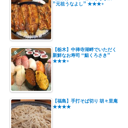
”元祖うなよし” ★★★+
【栃木】中禅寺湖畔でいただく
新鮮なお寿司 “鮨くろさき”
★★★+
【福島】手打そば切り 胡々里庵
★★★★