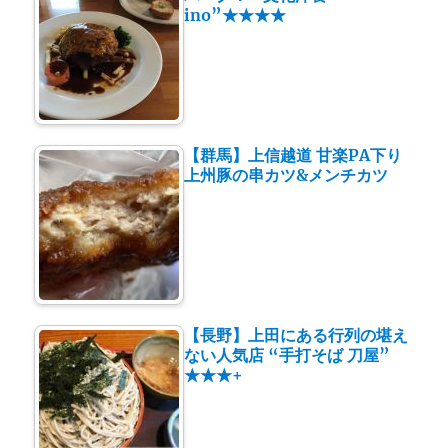
ino”★★★★
【群馬】上信越道 甘楽PA下り
上州豚の串カツ&メンチカツ
【長野】上田にある行列の堪え
ない人気店 “手打そば 刀屋”
★★★+