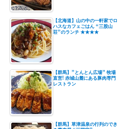
【北海道】山の中の一軒家でロ
ハスなカフェごはん “三股山
荘”のランチ ★★★★
【群馬】”とんとん広場” 牧場
直営! 赤城山麓にある豚肉専門
レストラン
【群馬】草津温泉の行列のでき