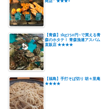
商店” ★★★+
【青森】1kg750円~で買える青
森のホタテ！ 青森漁連アスパム
直販店 ★★★★
【福島】手打そば切り 胡々里庵
★★★★