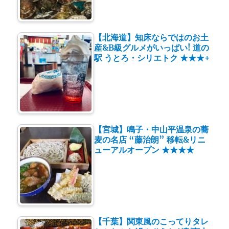
【北海道】知床ならではのお土
産&B級グルメがいっぱい! 道の
駅 うとろ・シリエトク ★★★+
【宮城】鳴子・中山平温泉の蕎
麦の名店 “藤治朗” 移転&リニ
ューアルオープン ★★★★
【千葉】関東風のこってりタレ