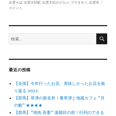
稿
テ
グ
【島
出雲そば
,
出雲大社駅
,
出雲大社のグルメ
,
ブラタモリ
,
出雲市
日:
ゴ
根】
コメント
リ
出
ー
雲
名
物
割
検
検
索
子
索:
そ
ば
&
縁
結
最近の投稿
び
そ
【全国】今年行ったお店、美味しかったお店を振
ば
“荒
り返る 2022
木
【群馬】草津の新名所！裏草津と地蔵カフェ “月
屋”
の貌” ★★★★
★★★+
【群馬】”焼肉 吾妻” 湯畑目の前！行列のできる