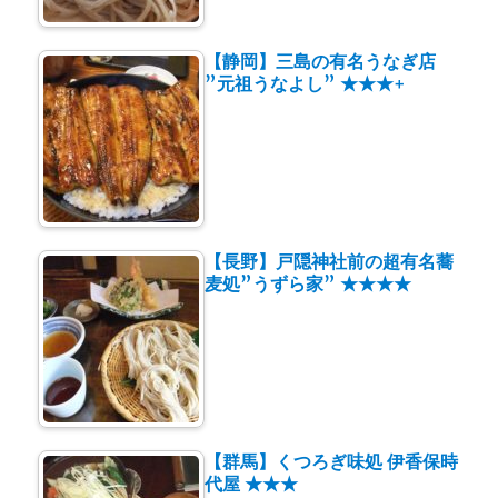
【静岡】三島の有名うなぎ店
”元祖うなよし” ★★★+
【長野】戸隠神社前の超有名蕎
麦処”うずら家” ★★★★
【群馬】くつろぎ味処 伊香保時
代屋 ★★★