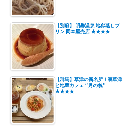
【別府】 明礬温泉 地獄蒸しプ
リン 岡本屋売店 ★★★★
【群馬】草津の新名所！裏草津
と地蔵カフェ “月の貌”
★★★★