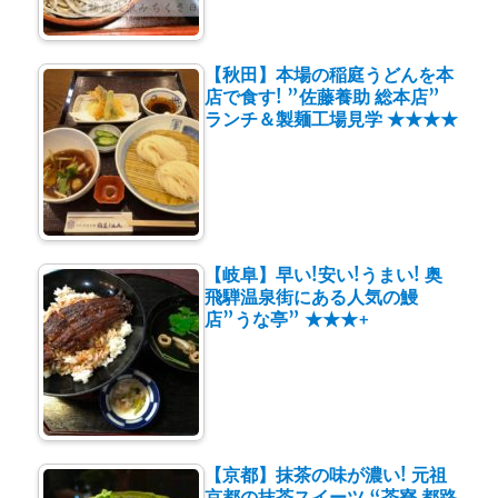
【秋田】本場の稲庭うどんを本
店で食す! ”佐藤養助 総本店”
ランチ＆製麺工場見学 ★★★★
【岐阜】早い!安い!うまい! 奥
飛騨温泉街にある人気の鰻
店”うな亭” ★★★+
【京都】抹茶の味が濃い! 元祖
京都の抹茶スイーツ “茶寮 都路