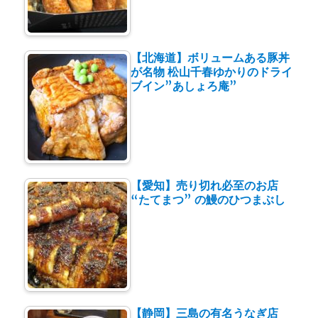
【北海道】ボリュームある豚丼
が名物 松山千春ゆかりのドライ
ブイン”あしょろ庵”
【愛知】売り切れ必至のお店
“たてまつ” の鰻のひつまぶし
【静岡】三島の有名うなぎ店