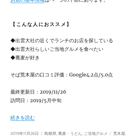
【こんな人におススメ】
◆出雲大社の近くでランチのお店を探している
◆出雲大社らしいご当地グルメを食べたい
◆蕎麦が好き
そば荒木屋の口コミ評価：Google4.2点/5.0点
最終更新日：2019/11/26
訪問日：2019/5月中旬
“【島根】出雲名物 割子そば&縁結びそば “荒木屋” ★★★
続きを読む
投
カ
タ
2019年11月26日
島根県
,
蕎麦・うどん
,
ご当地グルメ
荒木屋
,