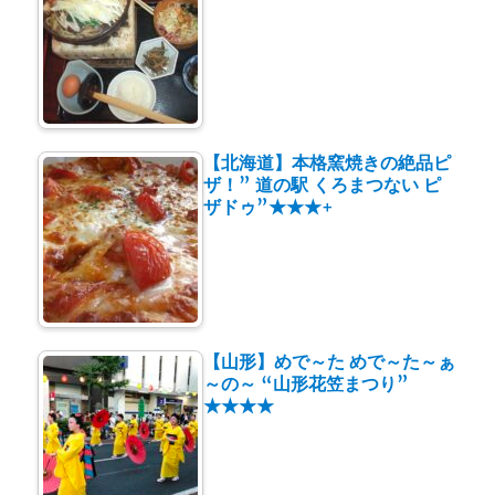
【北海道】本格窯焼きの絶品ピ
ザ！” 道の駅 くろまつない ピ
ザドゥ”★★★+
【山形】めで～た めで～た～ぁ
～の～ “山形花笠まつり”
★★★★