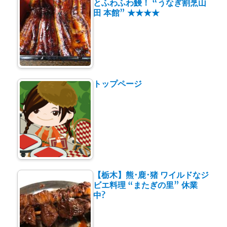
とふわふわ鰻！ “うなぎ割烹山
田 本館” ★★★★
トップページ
【栃木】熊･鹿･猪 ワイルドなジ
ビエ料理 “またぎの里” 休業
中?