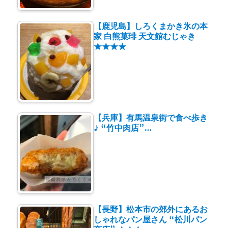
【鹿児島】しろくまかき氷の本
家 白熊菓琲 天文館むじゃき
★★★★
【兵庫】有馬温泉街で食べ歩き
♪ “竹中肉店”…
【長野】松本市の郊外にあるお
しゃれなパン屋さん “松川パン