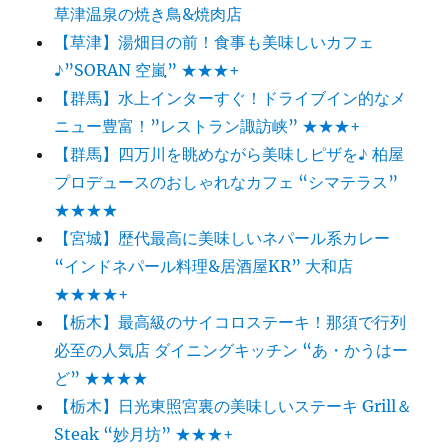
草津温泉の焼き鳥&焼肉店
【草津】湯畑目の前！食事も美味しいカフェ
♪”SORAN 空嵐” ★★★+
【群馬】水上インターすぐ！ドライブイン的なメ
ニュー豊富！”レストラン諏訪峡” ★★★+
【群馬】四万川を眺めながら美味しピザを♪ 柏屋
プロデュースのおしゃれなカフェ “シマテラス”
★★★★
【宮城】歴代最高に美味しいネパール系カレー
“インドネパール料理&居酒屋KR” 大和店
★★★★+
【栃木】最高級のサイコロステーキ！那須で行列
必至の人気店 ダイニングキッチン “あ・かうはー
ど” ★★★★
【栃木】日光東照宮裏の美味しいステーキ Grill＆
Steak “妙月坊” ★★★+