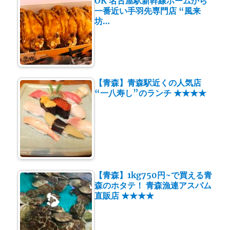
OK 名古屋駅新幹線ホームから
一番近い手羽先専門店 “風来
坊…
【青森】青森駅近くの人気店
“一八寿し”のランチ ★★★★
【青森】1kg750円~で買える青
森のホタテ！ 青森漁連アスパム
直販店 ★★★★